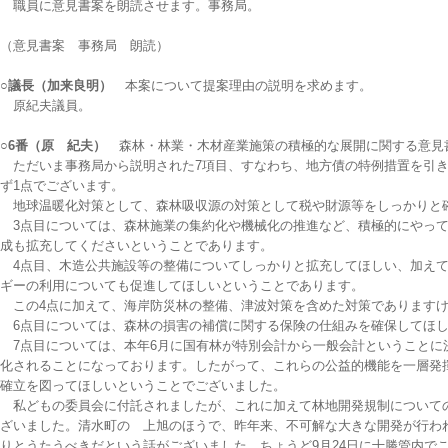
職員に意見書案を朗読させます。事務局。
（意見書案 事務局 朗読）
○議長（加来良明）
本案について提案理由の説明を求めます。
原紀夫議員。
○6番（原 紀夫）
森林・林業・木材産業施策の積極的な展開に関する意見
ただいま事務局から説明された7項目、すなわち、地方債の特例措置を引き
ず1点でございます。
地球温暖化対策として、森林吸収源の対策として税や財源等をしっかりと確
3点目については、森林施業の集約化や機械化の推進など、積極的にやって
成も拡充してくださいということであります。
4点目、木造公共施設等の整備についてしっかりと拡充してほしい、加えて
ギーの利用についても促進してほしいということであります。
この4点に加えて、海岸防災林の整備、津波対策を含めた対策でありますけ
6点目については、森林の損害の補償に関する保険の仕組みを確保してほし
7点目については、本年6月に国有林が特別会計から一般会計ということに決
化されることになっております。したがって、これらの公益的機能を一層発
確立を図ってほしいということでございました。
私どもの委員会に付託されましたが、これに加えて林地開発規制についての
ざいました。清水町の 上旭のほうで、昨年来、不可解な大きな開発が行わ
りとうたうべきだという話がございました。ちょうど9月24日に十勝管内で