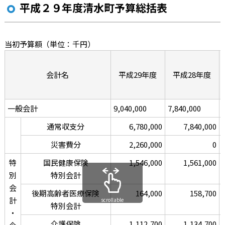
平成２９年度清水町予算総括表
当初予算額
（単位：千円）
会計名
平成29年度
平成28年度
一般会計
9,040,000
7,840,000
通常収支分
6,780,000
7,840,000
災害費分
2,260,000
0
特
国民健康保険
1,546,000
1,561,000
別
特別会計
会
後期高齢者医療保険
164,000
158,700
計
scrollable
特別会計
・
介護保険
1,112,700
1,134,700