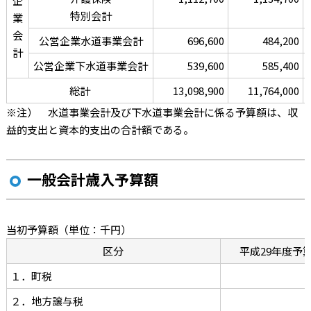
企
特別会計
業
会
公営企業水道事業会計
696,600
484,200
計
公営企業下水道事業会計
539,600
585,400
総計
13,098,900
11,764,000
※注） 水道事業会計及び下水道事業会計に係る予算額は、収
益的支出と資本的支出の合計額である。
一般会計歳入予算額
当初予算額
（単位：千円）
区分
平成29年
度予算
１．町税
２．地方譲与税