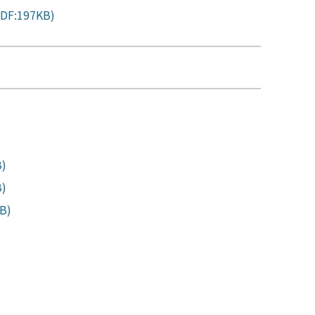
197KB)
)
)
B)