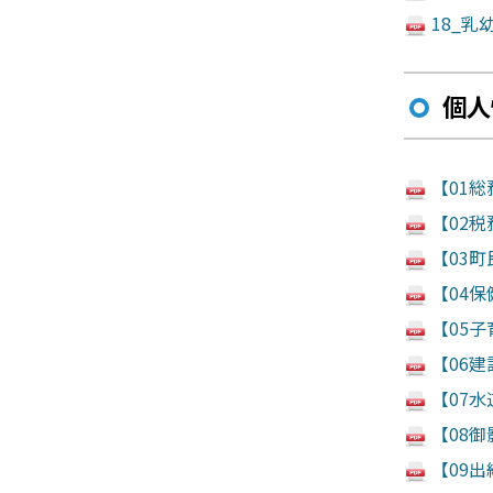
18_乳
個人
【01総
【02税
【03町
【04保
【05子
【06建
【07水
【08御
【09出