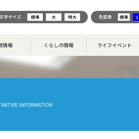
文字サイズ
色変換
標準
大
特大
標準
1
政情報
くらしの情報
ライフイベント
TRATIVE INFORMATION