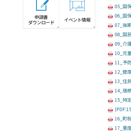
05_国
06_国
申請書
イベント情報
ダウンロード
07_後
08_国
09_介
10_児
11_予
12_健
13_住
14_価
15_特
(PDF:1
16_町
17_重