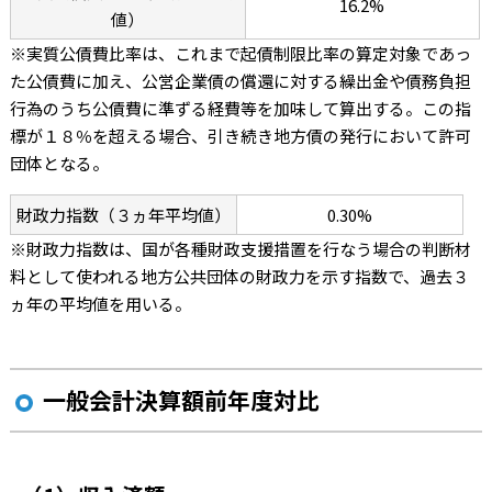
16.2%
値）
※実質公債費比率は、これまで起債制限比率の算定対象であっ
た公債費に加え、公営企業債の償還に対する繰出金や債務負担
行為のうち公債費に準ずる経費等を加味して算出する。この指
標が１８％を超える場合、引き続き地方債の発行において許可
団体となる。
財政力指数（３ヵ年平均値）
0.30%
※財政力指数は、国が各種財政支援措置を行なう場合の判断材
料として使われる地方公共団体の財政力を示す指数で、過去３
ヵ年の平均値を用いる。
一般会計決算額前年度対比