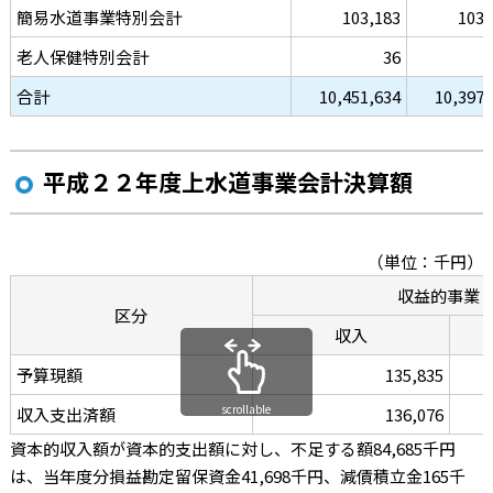
簡易水道事業特別会計
103,183
103,
老人保健特別会計
36
合計
10,451,634
10,397,
平成２２年度上水道事業会計決算額
（単位：千円）
収益的事業
区分
収入
予算現額
135,835
scrollable
収入支出済額
136,076
資本的収入額が資本的支出額に対し、不足する額84,685千円
は、当年度分損益勘定留保資金41,698千円、減債積立金165千