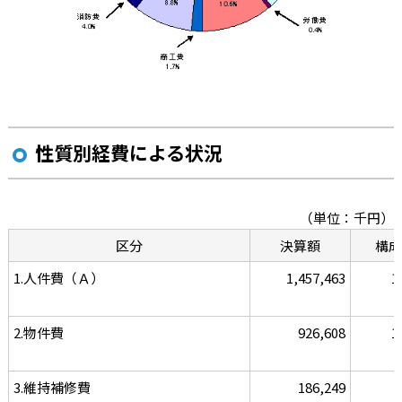
性質別経費による状況
（単位：千円）
区分
決算額
構成
1.人件費（Ａ）
1,457,463
1
2.物件費
926,608
1
3.維持補修費
186,249