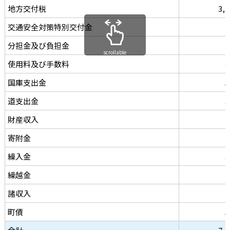
地方交付税
3,3
交通安全対策特別交付金
分担金及び負担金
1
scrollable
使用料及び手数料
4
国庫支出金
5
道支出金
3
財産収入
寄附金
繰入金
3
繰越金
諸収入
1
町債
5