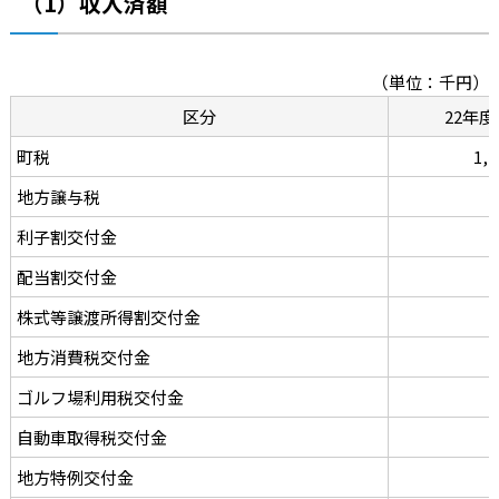
（1）収入済額
（単位：千円）
区分
22年度
町税
1,2
地方譲与税
2
利子割交付金
配当割交付金
株式等譲渡所得割交付金
地方消費税交付金
1
ゴルフ場利用税交付金
自動車取得税交付金
地方特例交付金