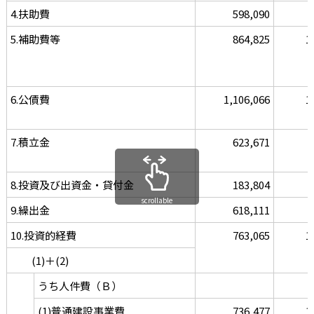
4.扶助費
598,090
5.補助費等
864,825
1
6.公債費
1,106,066
1
7.積立金
623,671
8.投資及び出資金・貸付金
183,804
scrollable
9.繰出金
618,111
10.投資的経費
763,065
1
(1)＋(2)
うち人件費（Ｂ）
(1)普通建設事業費
736,477
1