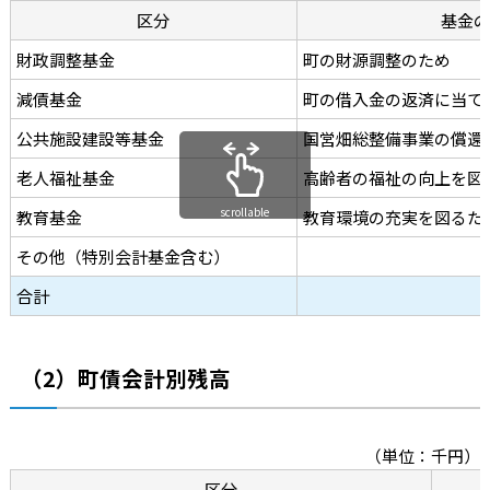
区分
基金の
財政調整基金
町の財源調整のため
減債基金
町の借入金の返済に当て
公共施設建設等基金
国営畑総整備事業の償還
老人福祉基金
高齢者の福祉の向上を図
scrollable
教育基金
教育環境の充実を図るた
その他（特別会計基金含む）
合計
（2）町債会計別残高
（単位：千円）
区分