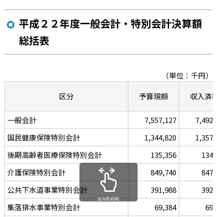
平成２２年度一般会計・特別会計決算額
総括表
（単位：千円）
区分
予算現額
収入済
一般会計
7,557,127
7,492,
国民健康保険特別会計
1,344,820
1,357,
後期高齢者医療保険特別会計
135,356
134,
介護保険特別会計
849,740
847,
公共下水道事業特別会計
391,988
392,
scrollable
集落排水事業特別会計
69,384
69,