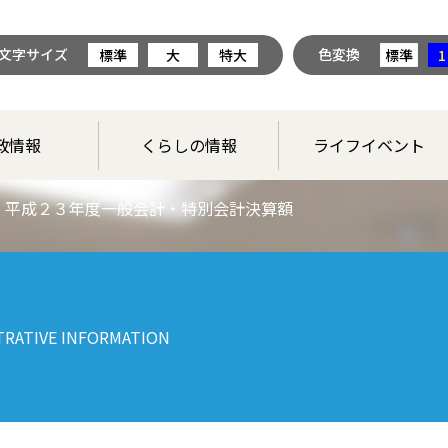
文字サイズ
色変換
標準
大
特大
標準
1
政情報
くらしの情報
ライフイベント
平成２３年度一般会計・特別会計決算額
TRATIVE INFORMATION