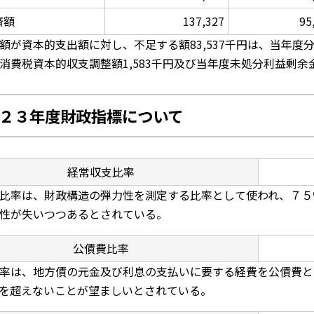
済額
137,327
95
額が資本的支出額に対し、不足する額83,537千円は、当年度分損
消費税資本的収支調整額1,583千円及び当年度未処分利益剰余金
２３年度財政指標について
経常収支比率
比率は、財政構造の弾力性を測定する比率として使われ、７５
性が失いつつあるとされている。
公債費比率
率は、地方債の元金及び利息の支払いに要する経費を公債費と
を超えないことが望ましいとされている。