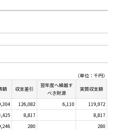
（単位：千円）
翌年度へ繰越す
済額
収支差引
実質収支額
べき財源
9,304
126,082
6,110
119,972
3,425
8,817
8,817
9,246
280
280