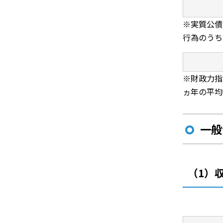
※実質公債
行為のうち
※財政力指
ヵ年の平均
一般
（1）