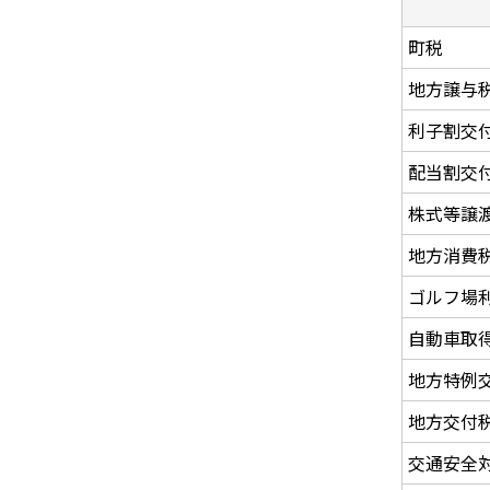
町税
地方譲与
利子割交
配当割交
株式等譲
地方消費
ゴルフ場
自動車取
地方特例
地方交付
交通安全