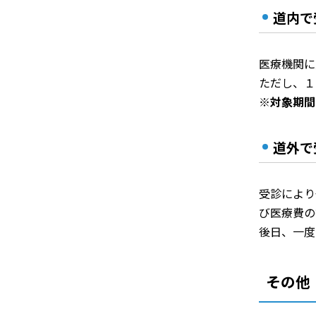
道内で
医療機関に
ただし、１
※
対象期間
道外で
受診により
び医療費の
後日、一度
その他