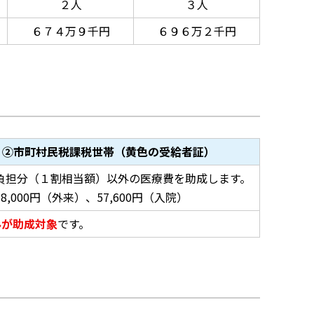
２人
３人
６７４万９千円
６９６万２千円
②市町村民税課税世帯（黄色の受給者証）
負担分（１割相当額）以外の医療費を助成します。
8,000円（外来）、57,600円（入院）
みが助成対象
です。