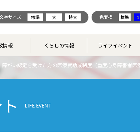
文字サイズ
色変換
標準
大
特大
標準
1
政情報
くらしの情報
ライフイベント
障がい認定を受けた方の医療費助成制度（重度心身障害者医
ント
LIFE EVENT