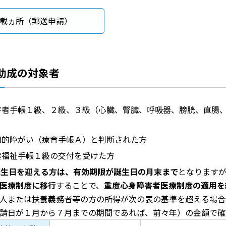
載ヵ所（郵送申請）
助成の対象者
害者手帳１級、２級、３級（心臓、腎臓、呼吸器、膀胱、直腸
知的障がい（療育手帳Ａ）と判断された方
健福祉手帳１級の交付を受けた方
誕生日を迎える方は、有効期限が誕生日の月末まで
となります
医療制度に移行
することで、
重度心身障害者医療制度の適用を
人または扶養義務者等の方の所得が次の表の基準を超える場合
請日が１月から７月までの期間であれば、前々年）の金額で確