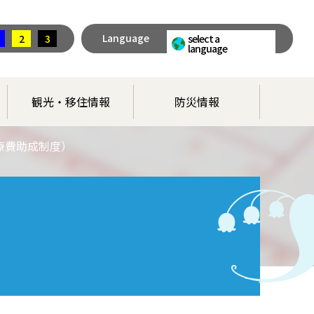
Language
2
3
select a
language
観光・移住情報
防災情報
療費助成制度）