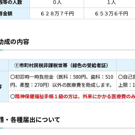
族等の人数
０人
１人
得金額
６２８万７千円
６５３万６千円
助成の内容
①市町村民税非課税世帯（緑色の受給者証）
〇初診時一時負担金（医科：580円、歯科：510
〇自己
円、柔整：270円）以外の医療費を助成します。
上限：1
容
〇
精神保健福祉手帳１級の方は、外来にかかる医療費の
請・各種届出について