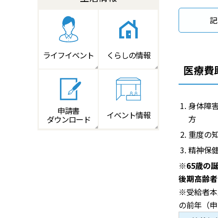
記
ライフイベント
くらしの情報
医療費
身体障
申請書
イベント情報
方
ダウンロード
重度の
精神保
※
65歳の
後期高齢者
※受給者本
の前年（申