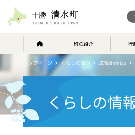
北海道 十勝清水町
町の紹介
行
トップページ
くらしの情報
広報shimizu
くらしの情