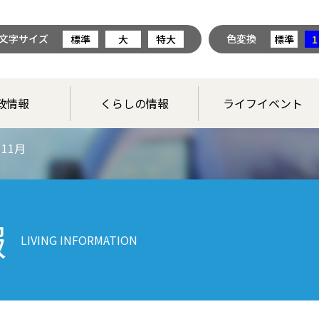
文字サイズ
色変換
標準
大
特大
標準
1
政情報
くらしの情報
ライフイベント
11月
報
LIVING INFORMATION