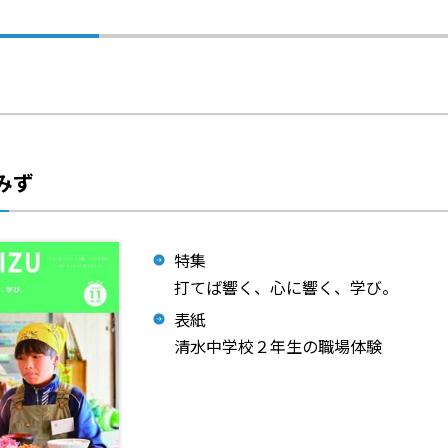
みず
特集
打てば響く、心に響く、学び。
表紙
清水中学校２年生の職場体験