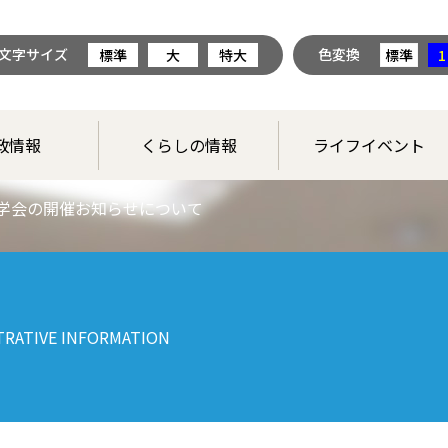
文字サイズ
色変換
標準
大
特大
標準
1
政情報
くらしの情報
ライフイベント
学会の開催お知らせについて
TRATIVE INFORMATION