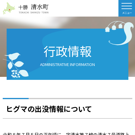
北海道 十勝清水町
行政情報
ADMINISTRATIVE INFORMATION
ヒグマの出没情報について
令和８年７月５日の正午頃に、字清水第７線の清水７号道路上