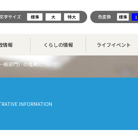
文字サイズ
色変換
標準
大
特大
標準
1
政情報
くらしの情報
ライフイベント
一般部門）の推薦について
TRATIVE INFORMATION