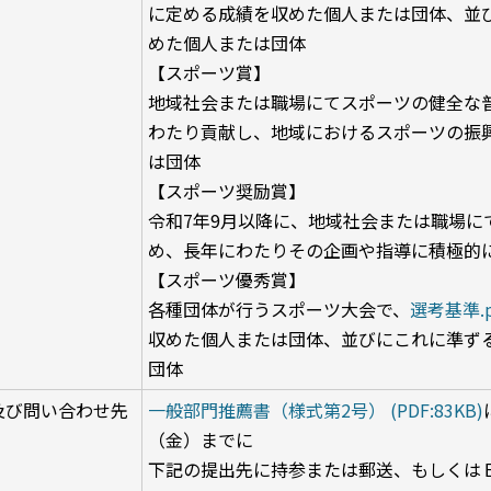
に定める成績を収めた個人または団体、並
めた個人または団体
【スポーツ賞】
地域社会または職場にてスポーツの健全な
わたり貢献し、地域におけるスポーツの振
は団体
【スポーツ奨励賞】
令和7年9月以降に、地域社会または職場に
め、長年にわたりその企画や指導に積極的
【スポーツ優秀賞】
各種団体が行うスポーツ大会で、
選考基準.pd
収めた個人または団体、並びにこれに準ず
団体
及び問い合わせ先
一般部門推薦書（様式第2号） (PDF:83KB)
（金）までに
下記の提出先に持参または郵送、もしくは