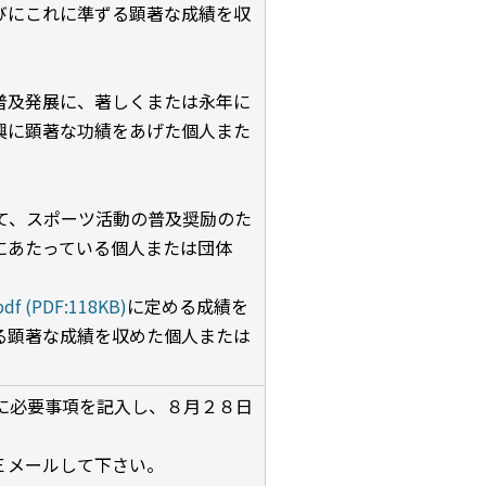
びにこれに準ずる顕著な成績を収
普及発展に、著しくまたは永年に
興に顕著な功績をあげた個人また
て、スポーツ活動の普及奨励のた
にあたっている個人または団体
f (PDF:118KB)
に定める成績を
る顕著な成績を収めた個人または
に必要事項を記入し、８月２８日
Ｅメールして下さい。