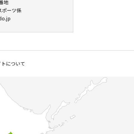
１番地
スポーツ係
o.jp
イトについて