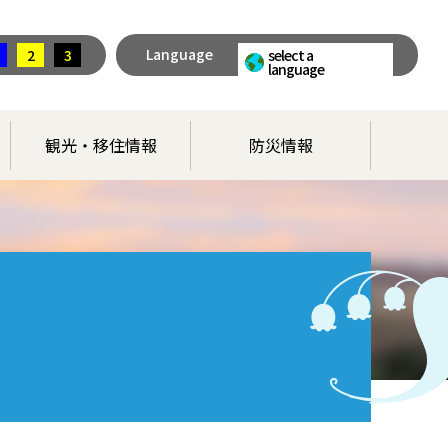
Language
2
3
select a
language
観光・移住情報
防災情報