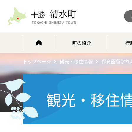
北海道 十勝清水町
町の紹介
行
トップページ
観光・移住情報
保育園留学®
観光・移住