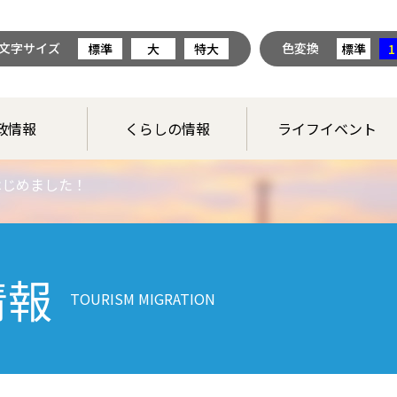
文字サイズ
色変換
標準
大
特大
標準
1
政情報
くらしの情報
ライフイベント
はじめました！
情報
TOURISM MIGRATION