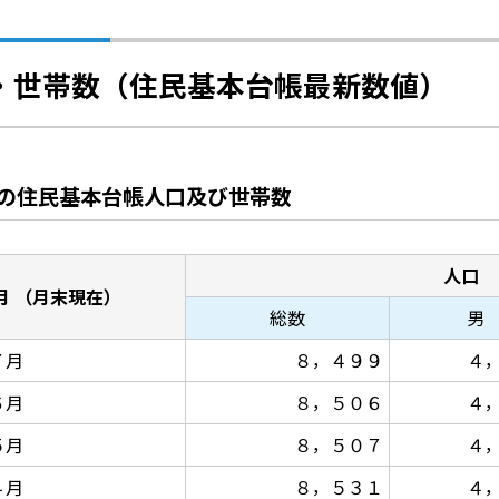
・世帯数（住民基本台帳最新数値）
の住民基本台帳人口及び世帯数
人口
月 （月末現在）
総数
男
７月
８，４９９
４
６月
８，５０６
４
５月
８，５０７
４
４月
８，５３１
４