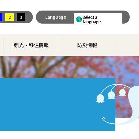
Language
2
3
select a
language
観光・移住情報
防災情報