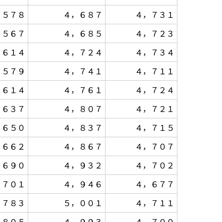
，５７８
４，６８７
４，７３１
，５６７
４，６８５
４，７２３
，６１４
４，７２４
４，７３４
，５７９
４，７４１
４，７１１
，６１４
４，７６１
４，７２４
，６３７
４，８０７
４，７２１
，６５０
４，８３７
４，７１５
，６６２
４，８６７
４，７０７
，６９０
４，９３２
４，７０２
，７０１
４，９４６
４，６７７
，７８３
５，００１
４，７１１
，８０５
４，９９３
４，７００