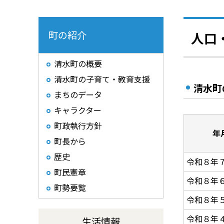
町の紹介
人口
清水町の概要
清水町の子育て・教育支援
清水町
まちのデータ
キャラクター
町政執行方針
年
町長から
歴史
令和８年
町民憲章
令和８年
町勢要覧
令和８年
令和８年
生活情報