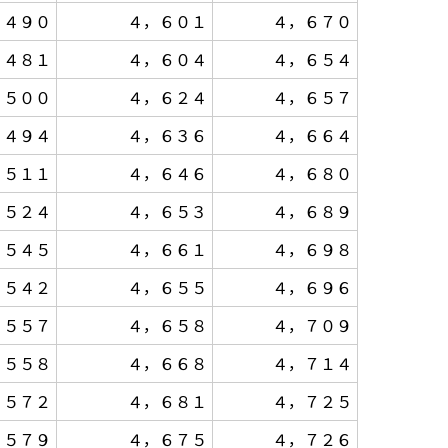
，４９０
４，６０１
４，６７０
，４８１
４，６０４
４，６５４
，５００
４，６２４
４，６５７
，４９４
４，６３６
４，６６４
，５１１
４，６４６
４，６８０
，５２４
４，６５３
４，６８９
，５４５
４，６６１
４，６９８
，５４２
４，６５５
４，６９６
，５５７
４，６５８
４，７０９
，５５８
４，６６８
４，７１４
，５７２
４，６８１
４，７２５
，５７９
４，６７５
４，７２６