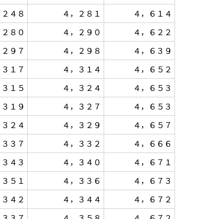
，２４８
４，２８１
４，６１４
，２８０
４，２９０
４，６２２
，２９７
４，２９８
４，６３９
，３１７
４，３１４
４，６５２
，３１５
４，３２４
４，６５３
，３１９
４，３２７
４，６５３
，３２４
４，３２９
４，６５７
，３３７
４，３３２
４，６６６
，３４３
４，３４０
４，６７１
，３５１
４，３３６
４，６７３
，３４２
４，３４４
４，６７２
，３３７
４，３５８
４，６７２