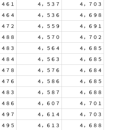
，４６１
４，５３７
４，７０３
，４６４
４，５３６
４，６９８
，４７２
４，５５９
４，６９１
，４８８
４，５７０
４，７０２
，４８３
４，５６４
４，６８５
，４８４
４，５６３
４，６８５
，４７８
４，５７６
４，６８４
，４７６
４，５８６
４，６８５
，４８３
４，５８７
４，６８８
，４８６
４，６０７
４，７０１
，４９７
４，６１４
４，７０３
，４９５
４，６１３
４，６８８