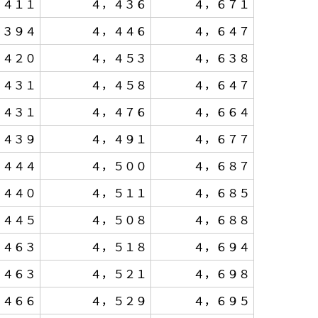
，４１１
４，４３６
４，６７１
，３９４
４，４４６
４，６４７
，４２０
４，４５３
４，６３８
，４３１
４，４５８
４，６４７
，４３１
４，４７６
４，６６４
，４３９
４，４９１
４，６７７
，４４４
４，５００
４，６８７
，４４０
４，５１１
４，６８５
，４４５
４，５０８
４，６８８
，４６３
４，５１８
４，６９４
，４６３
４，５２１
４，６９８
，４６６
４，５２９
４，６９５