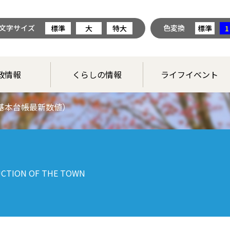
文字サイズ
色変換
標準
大
特大
標準
1
政情報
くらしの情報
ライフイベント
基本台帳最新数値）
CTION OF THE TOWN