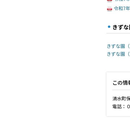
令和7年度
きずな
きずな園（児
きずな園（放
この情
清水町
電話：