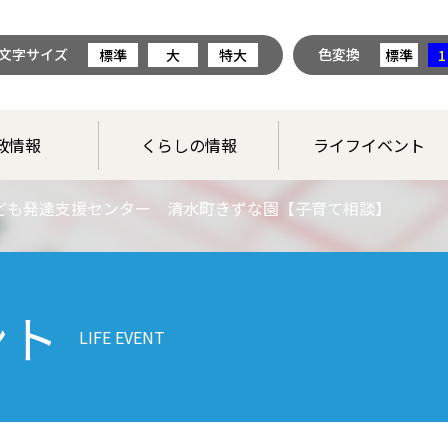
文字サイズ
色変換
標準
大
特大
標準
1
政情報
くらしの情報
ライフイベント
ども発達支援センター 清水町きずな園【子育て相談】
ント
LIFE EVENT