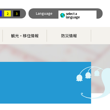
Language
2
3
select a
language
観光・移住情報
防災情報