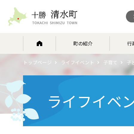
北海道 十勝清水町
町の紹介
行
トップページ
ライフイベント
子育て
子
ライフイベ