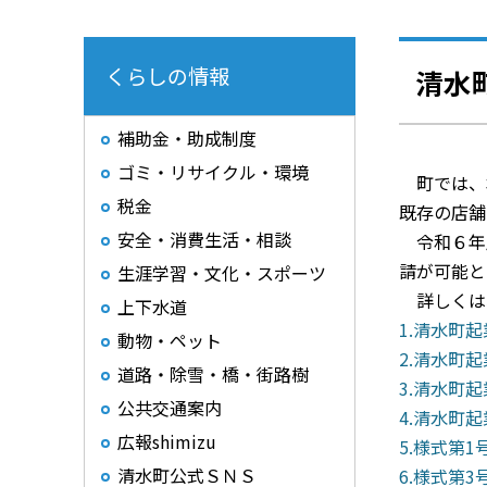
くらしの情報
清水
補助金・助成制度
ゴミ・リサイクル・環境
町では、
税金
既存の店舗
安全・消費生活・相談
令和６年
請が可能と
生涯学習・文化・スポーツ
詳しくは
上下水道
1.清水町起
動物・ペット
2.清水町起
道路・除雪・橋・街路樹
3.清水町起
公共交通案内
4.清水町起
広報shimizu
5.様式第1号
清水町公式ＳＮＳ
6.様式第3号