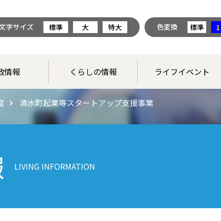
文字サイズ
色変換
標準
大
特大
標準
1
政情報
くらしの情報
ライフイベント
度
清水町起業等スタートアップ支援事業
報
LIVING INFORMATION