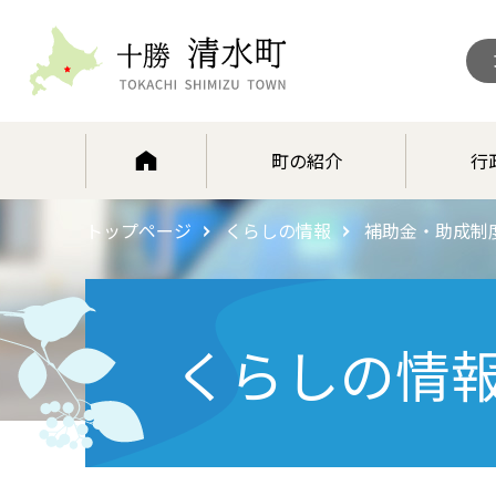
北海道 十勝清水町
町の紹介
行
トップページ
くらしの情報
補助金・助成制
くらしの情