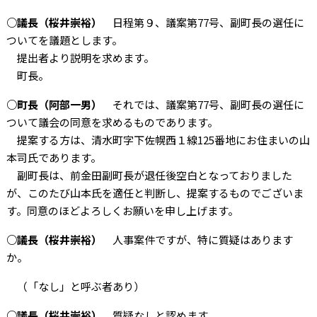
○議長（桜井崇裕）
日程第９、議案第77号、副町長の選任に
ついてを議題とします。
提出者より説明を求めます。
町長。
○町長（阿部一男）
それでは、議案第77号、副町長の選任に
ついて議会の同意を求めるものであります。
提案する方は、清水町字下佐幌西１線125番地にお住まいの山
本司氏であります。
副町長は、前金田副町長が退任後空白となっておりました
が、このたび山本氏を適任と判断し、提案するものでございま
す。同意のほどよろしくお願いを申し上げます。
○議長（桜井崇裕）
人事案件ですが、特に質疑はあります
か。
（「なし」と呼ぶ者あり）
○議長（桜井崇裕）
質疑なしと認めます。