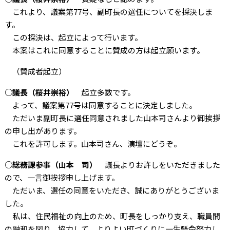
これより、議案第77号、副町長の選任についてを採決しま
す。
この採決は、起立によって行います。
本案はこれに同意することに賛成の方は起立願います。
（賛成者起立）
○議長（桜井崇裕）
起立多数です。
よって、議案第77号は同意することに決定しました。
ただいま副町長に選任同意されました山本司さんより御挨拶
の申し出があります。
これを許可します。山本司さん、演壇にどうぞ。
○総務課参事（山本 司）
議長よりお許しをいただきました
ので、一言御挨拶申し上げます。
ただいま、選任の同意をいただき、誠にありがとうございま
した。
私は、住民福祉の向上のため、町長をしっかり支え、職員間
の融和を図り、協力して、よりよい町づくりに一生懸命努力し