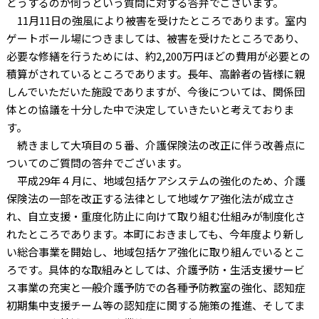
どうするのか伺うという質問に対する答弁でございます。
11月11日の強風により被害を受けたところであります。室内
ゲートボール場につきましては、被害を受けたところであり、
必要な修繕を行うためには、約2,200万円ほどの費用が必要との
積算がされているところであります。長年、高齢者の皆様に親
しんでいただいた施設でありますが、今後については、関係団
体との協議を十分した中で決定していきたいと考えておりま
す。
続きまして大項目の５番、介護保険法の改正に伴う改善点に
ついてのご質問の答弁でございます。
平成29年４月に、地域包括ケアシステムの強化のため、介護
保険法の一部を改正する法律として地域ケア強化法が成立さ
れ、自立支援・重度化防止に向けて取り組む仕組みが制度化さ
れたところであります。本町におきましても、今年度より新し
い総合事業を開始し、地域包括ケア強化に取り組んでいるとこ
ろです。具体的な取組みとしては、介護予防・生活支援サービ
ス事業の充実と一般介護予防での各種予防教室の強化、認知症
初期集中支援チーム等の認知症に関する施策の推進、そしてま