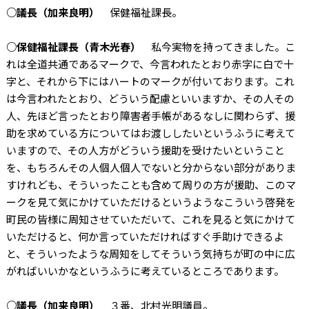
○議長（加来良明）
保健福祉課長。
○保健福祉課長（青木光春）
私今実物を持ってきました。こ
れは全道共通であるマークで、今言われたとおり赤字に白で十
字と、それから下にはハートのマークが付いております。これ
は今言われたとおり、どういう配慮といいますか、その人その
人、先ほど言ったとおり障害者手帳があるなしに関わらず、援
助を求めている方についてはお渡ししたいというふうに考えて
いますので、その人方がどういう援助を受けたいということ
を、もちろんその人個人個人でないと分からない部分がありま
すけれども、そういったことも含めて周りの方が援助、このマ
ークを見て気にかけていただけるというようなこういう啓発を
町民の皆様に周知させていただいて、これを見ると気にかけて
いただけると、何か言っていただければすぐ手助けできるよ
と、そういったような周知をしてそういう気持ちが町の中に広
がればいいかなというふうに考えているところであります。
○議長（加来良明）
３番、北村光明議員。