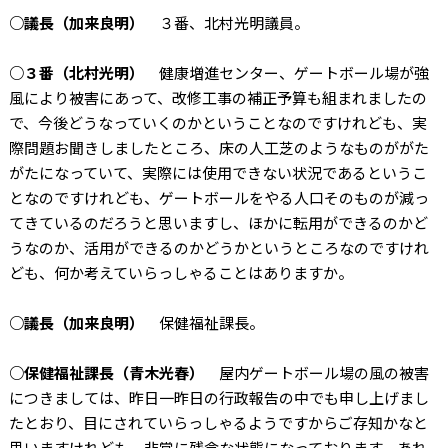
○議長（加来良明）
３番、北村光明議員。
○３番（北村光明）
健康増進センター、ゲートボール場が強
風により被害にあって、改修工事の補正予算も組まれましたの
で、今後どうなっていくのかということなのですけれども、実
際問題お聞きしましたところ、床の人工芝のようなものががた
がたになっていて、実際には使用できない状況であるというこ
となのですけれども、ゲートボールをやる人口そのものが減っ
てきているのだろうと思いますし、ほかに転用ができるのかど
うなのか、活用ができるのかどうかというところなのですけれ
ども、何か考えていらっしゃることはありますか。
○議長（加来良明）
保健福祉課長。
○保健福祉課長（青木光春）
屋内ゲートボール場の風の被害
につきましては、昨日一昨日の行政報告の中でも申し上げまし
たとおり、目にされていらっしゃるようですからご存知かなと
思いますけれども、非常に残念な状態になっております。あれ