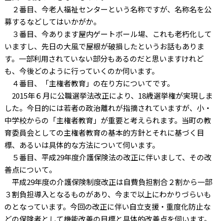
２番目、今老人福祉センターという名称ですが、名称名を公
募するなどしてはいかがか。
３番目、今あります屋内ゲートボール場、これも老朽化して
いますし、先日の大風で屋根が破損したというお話もありま
す。一部利用されていない部分もあるのだと思いますけれど
も、今後どのように行っていくのか伺います。
４番目、「主権者教育」の在り方についてです。
2015年６月に公職選挙法改正により、18歳選挙権が実現しま
した。今日的には若者の政治離れが指摘されていますが、小・
中学校からの「主権者教育」が重要と考えられます。当町の教
育委員会としての主権者教育の基本的方針とそれに基づく目
標、あるいは具体的な方法について伺います。
５番目、平成29年度介護保険法の改正に伴いまして、その改
善点について。
平成29年度の介護保険制度改正は自費負担割合２割から一部
３割負担導入となるものがあり、今まで以上にわかりづらいも
のとなっています。今回の改正に伴い自立支援・重度化防止な
どの保険者として機能改善の目標と具体的改善点を伺います。