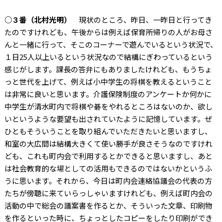
○３番（北村光明）
現状のところ、昨日、一昨日と行ってき
たのですけれども、午後からは例えば保育所帰りの人がお母さ
んと一緒に行って、そこのコーナーで遊んでいるという状況で、
１日25人以上いるという状況なので結構にぎわっているという
感じがします。課長の答弁にもありましたけれども、もうちょ
っと世代を上げて、例えば小中学生の将棋を教えるということ
は非常に良いと思います。介護保険制度のアンケートか何かに
中学生が清水町内で将棋や碁をやれるところはないのか、欲し
いというような要望も出されていたように記憶しています。ぜ
ひともそういうことを取り組んでいただきたいと思いますし、
和室の大広間は結構大きくて使い勝手が良さそうなのですけれ
ども、これも町内会で利用するとかできると思いますし、あと
は社会教育的な場としての活用もできるのではないかというふ
うに思います。それから、今日は町内会連絡協議会の代表の方
たちが傍聴に来ていらっしゃいますけれども、例えば町内会の
活動の中で総会の議案書を作るとか、そういった文章、印刷物
を作るといった時に、ちょっとしたコピーをしたり印刷ができ