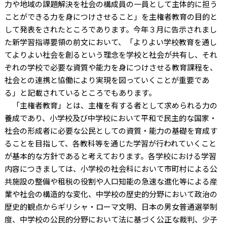
力や地域の課題解決を社会の構成員の一員として主体的に担う
ことができる力を身につけさせること」を主権者教育の目的と
して発表をされたところであります。今年３月に告示されまし
た新学習指導要領の前文において、「よりよい学校教育を通し
てよりよい社会を創るという理念を学校と社会が共有し、それ
ぞれの学校で必要な資質や能力を身につけさせる教育課程を、
社会との連携と協働により実現を図っていくことが重要であ
る」と記載されているところでもあります。
「主権者教育」とは、主権を有する者として求められる力の
養成であり、小学校及び中学校において平和で民主的な国家・
社会の形成者に必要な公民としての資質・能力の基礎を育成す
ることを目指して、各教科等を通じた学習が行われていくこと
が基本的な方針であると考えております。各学校における学習
内容につきましては、小学校の社会科において市町村による公
共施設の整備や租税の役割や人口知能の急速な進化等による産
業や社会の構造的な変化、中学校の歴史的分野において政治の
歴史的観点からギリシャ・ローマ文明、日本の男女普通選挙制
度、中学校の公民的分野において法に基づく公正な裁判、少子