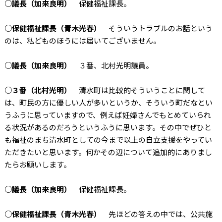
○議長（加来良明）
保健福祉課長。
○保健福祉課長（青木光春）
そういうトラブルのお話という
のは、私どものほうには届いてございません。
○議長（加来良明）
３番、北村光明議員。
○３番（北村光明）
清水町は比較的そういうことに関して
は、町民の方に優しい人が多いというか、そういう町だなとい
うふうに思っていますので、例えば妊婦さんでもとめていられ
る状況があるのだろうというふうに思います。その中でぜひと
も福祉のまち清水町としての今まで以上の自立支援をやってい
ただきたいと思います。何かその辺について追加的にありまし
たらお願いします。
○議長（加来良明）
保健福祉課長。
○保健福祉課長（青木光春）
先ほどの答えの中では、公共施