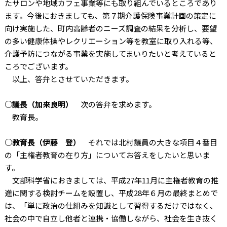
たサロンや地域カフェ事業等にも取り組んでいるところであり
ます。今後におきましても、第７期介護保険事業計画の策定に
向け実施した、町内高齢者のニーズ調査の結果を分析し、要望
の多い健康体操やレクリエーション等を教室に取り入れる等、
介護予防につながる事業を実施してまいりたいと考えていると
ころでございます。
以上、答弁とさせていただきます。
○議長（加来良明）
次の答弁を求めます。
教育長。
○教育長（伊藤 登）
それでは北村議員の大きな項目４番目
の「主権者教育の在り方」についてお答えをしたいと思いま
す。
文部科学省におきましては、平成27年11月に主権者教育の推
進に関する検討チームを設置し、平成28年６月の最終まとめで
は、「単に政治の仕組みを知識として習得するだけではなく、
社会の中で自立し他者と連携・協働しながら、社会を生き抜く