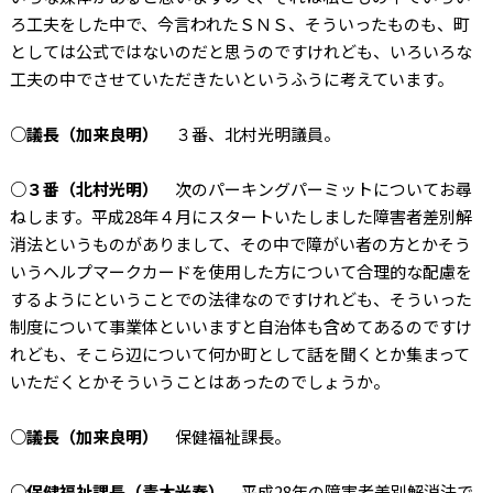
ろ工夫をした中で、今言われたＳＮＳ、そういったものも、町
としては公式ではないのだと思うのですけれども、いろいろな
工夫の中でさせていただきたいというふうに考えています。
○議長（加来良明）
３番、北村光明議員。
○３番（北村光明）
次のパーキングパーミットについてお尋
ねします。平成28年４月にスタートいたしました障害者差別解
消法というものがありまして、その中で障がい者の方とかそう
いうヘルプマークカードを使用した方について合理的な配慮を
するようにということでの法律なのですけれども、そういった
制度について事業体といいますと自治体も含めてあるのですけ
れども、そこら辺について何か町として話を聞くとか集まって
いただくとかそういうことはあったのでしょうか。
○議長（加来良明）
保健福祉課長。
○保健福祉課長（青木光春）
平成28年の障害者差別解消法で