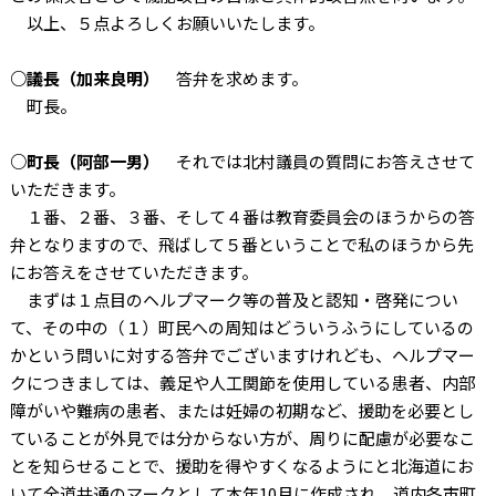
以上、５点よろしくお願いいたします。
○議長（加来良明）
答弁を求めます。
町長。
○町長（阿部一男）
それでは北村議員の質問にお答えさせて
いただきます。
１番、２番、３番、そして４番は教育委員会のほうからの答
弁となりますので、飛ばして５番ということで私のほうから先
にお答えをさせていただきます。
まずは１点目のヘルプマーク等の普及と認知・啓発につい
て、その中の（１）町民への周知はどういうふうにしているの
かという問いに対する答弁でございますけれども、ヘルプマー
クにつきましては、義足や人工関節を使用している患者、内部
障がいや難病の患者、または妊婦の初期など、援助を必要とし
ていることが外見では分からない方が、周りに配慮が必要なこ
とを知らせることで、援助を得やすくなるようにと北海道にお
いて全道共通のマークとして本年10月に作成され、道内各市町