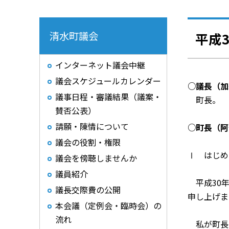
清水町議会
平成
インターネット議会中継
議会スケジュールカレンダー
○議長（加
議事日程・審議結果（議案・
町長。
賛否公表）
請願・陳情について
○町長（阿
議会の役割・権限
Ⅰ はじめ
議会を傍聴しませんか
議員紹介
平成30年
議長交際費の公開
申し上げま
本会議（定例会・臨時会）の
流れ
私が町長