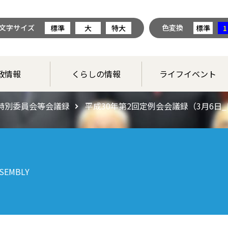
文字サイズ
色変換
標準
大
特大
標準
1
政情報
くらしの情報
ライフイベント
特別委員会等会議録
平成30年第2回定例会会議録（3月6日_
SEMBLY