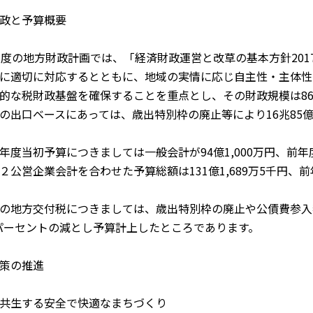
政と予算概要
度の地方財政計画では、「経済財政運営と改草の基本方針201
に適切に対応するとともに、地域の実情に応じ自主性・主体性
的な税財政基盤を確保することを重点とし、その財政規模は86兆
の出口ベースにあっては、歳出特別枠の廃止等により16兆85億
度当初予算につきましては一般会計が94億1,000万円、前年
２公営企業会計を合わせた予算総額は131億1,689万5千円、
地方交付税につきましては、歳出特別枠の廃止や公債費参入額
0パーセントの減とし予算計上したところであります。
策の推進
共生する安全で快適なまちづくり