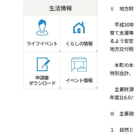
生活情報
Ⅱ 地方財
平成30年
育て支援等
るよう安定
ライフイベント
くらしの情報
地方交付税
本町の本年
特別会計、
申請書
イベント情報
ダウンロード
主要財源の
年度比6.
Ⅲ 主要政
１ 自然と