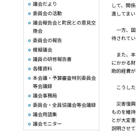
議会だより
して、関係
委員会の活動
進してまい
議会報告会と町民との意見交
一方、国
換会
待されてい
委員会の報告
模擬議会
また、本
議員の研修報告書
にかかる財
各種資料
助的経費が
本会議・予算審査特別委員会
等会議録
こうした中
議会事務局
災害復興
委員会・全員協議会等会議録
ものを維持
議会用語集
とが大変重
議会モニター
説明させて