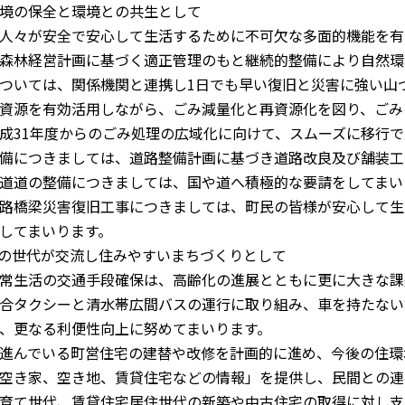
境の保全と環境との共生として
人々が安全で安心して生活するために不可欠な多面的機能を有
森林経営計画に基づく適正管理のもと継続的整備により自然環
ついては、関係機関と連携し1日でも早い復旧と災害に強い山
資源を有効活用しながら、ごみ減量化と再資源化を図り、ごみ
成31年度からのごみ処理の広域化に向けて、スムーズに移行
備につきましては、道路整備計画に基づき道路改良及び舗装工
道道の整備につきましては、国や道へ積極的な要請をしてまい
橋梁災害復旧工事につきましては、町民の皆様が安心して生活
してまいります。
の世代が交流し住みやすいまちづくりとして
常生活の交通手段確保は、高齢化の進展とともに更に大きな課
合タクシーと清水帯広間バスの運行に取り組み、車を持たない
、更なる利便性向上に努めてまいります。
進んでいる町営住宅の建替や改修を計画的に進め、今後の住環
空き家、空き地、賃貸住宅などの情報」を提供し、民間との連
育て世代、賃貸住宅居住世代の新築や中古住宅の取得に対し支