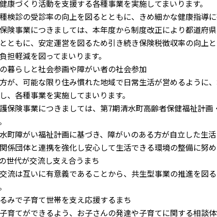
健康づくり活動を支援する各種事業を実施してまいります。
種検診の受診率の向上を図るとともに、きめ細かな健康指導に
保険事業につきましては、本年度から制度改正により都道府県
とともに、安定運営を図るため引き続き保険税徴収率の向上と
負担軽減を図ってまいります。
の暮らしと社会参画や障がい者の社会参加
方が、可能な限り住み慣れた地域で日常生活が営めるように、
し、各種事業を実施してまいります。
保険事業につきましては、第7期清水町高齢者保健福祉計画
。
水町障がい福祉計画に基づき、障がいのある方が自立した生活
関係団体と連携を強化し安心して生活できる環境の整備に努め
の世代が交流し支え合うまち
交流は互いに有意義であることから、共生型事業の推進を図る
。
るみで子育て世帯を支え応援するまち
子育てができるよう、お子さんの発達や子育てに関する相談体