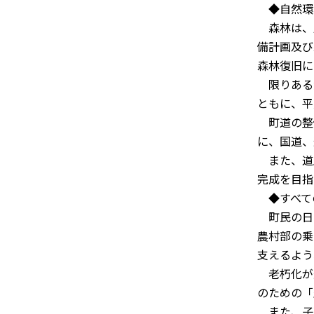
◆自然環
森林は、
備計画及び
森林復旧に
限りある
ともに、平
町道の整
に、国道、
また、道路
完成を目指
◆すべて
町民の日
農村部の乗
支えるよう
老朽化が
のための「
また、子