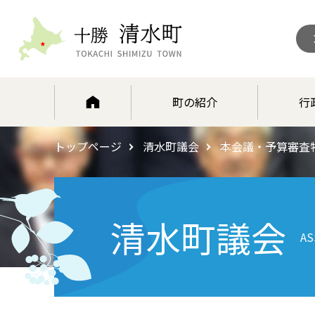
北海道 十勝清水町
町の紹介
行
トップページ
清水町議会
本会議・予算審査
清水町議会
AS