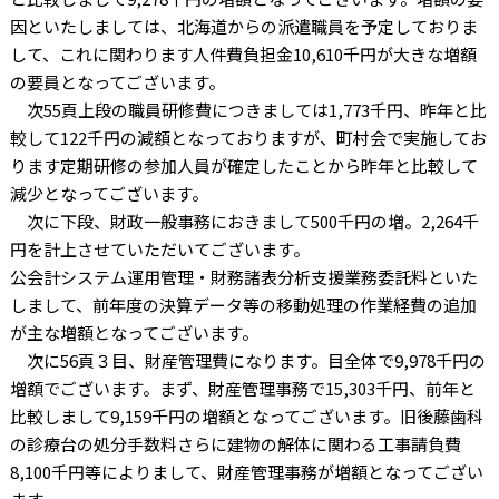
因といたしましては、北海道からの派遣職員を予定しておりま
して、これに関わります人件費負担金10,610千円が大きな増額
の要員となってございます。
次55頁上段の職員研修費につきましては1,773千円、昨年と比
較して122千円の減額となっておりますが、町村会で実施してお
ります定期研修の参加人員が確定したことから昨年と比較して
減少となってございます。
次に下段、財政一般事務におきまして500千円の増。2,264千
円を計上させていただいてございます。
公会計システム運用管理・財務諸表分析支援業務委託料といた
しまして、前年度の決算データ等の移動処理の作業経費の追加
が主な増額となってございます。
次に56頁３目、財産管理費になります。目全体で9,978千円の
増額でございます。まず、財産管理事務で15,303千円、前年と
比較しまして9,159千円の増額となってございます。旧後藤歯科
の診療台の処分手数料さらに建物の解体に関わる工事請負費
8,100千円等によりまして、財産管理事務が増額となってござい