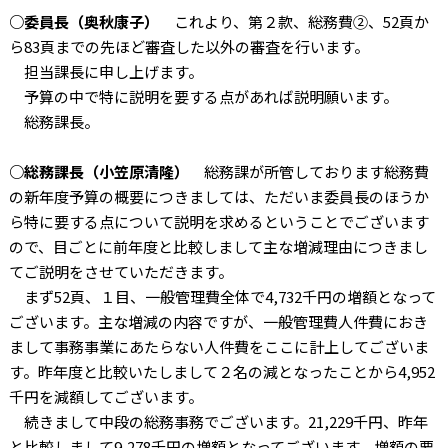
○委員長（奥秋康子）
これより、第２款、総務費②、52頁か
ら83頁までの先ほど審査した以外の審査を行います。
担当課長に申し上げます。
予算の中で特に説明を要する点があれば説明願います。
総務課長。
○総務課長（小笠原清隆）
総務課が所管しております総務費
の新年度予算の概要につきましては、ただいま委員長のほうか
ら特に要する点について説明を求めるということでございます
ので、目ごとに前年度と比較しまして主な増減理由につきまし
てご説明をさせていただきます。
まず52頁、１目、一般管理費全体で4,732千円の増額となって
ございます。主な増減の内容ですが、一般管理費人件費におき
まして事務事業にあたらない人件費をここに計上してございま
す。昨年度と比較いたしまして２名の減となったことから4,952
千円を減額してございます。
続きまして中段の総務事務でございます。21,229千円、昨年
と比較しまして9,278千円の増額となってございます。増額の要