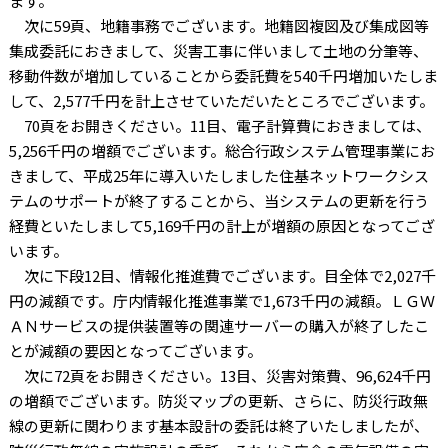
ます。
次に59頁、地籍事務でございます。地籍図複図及び集成図等
集成委託におきまして、災害工事に伴いまして土地の分筆等、
移動件数が増加していることから委託費を540千円増加いたしま
して、2,577千円を計上させていただいたところでございます。
70頁をお開きください。11目、電子計算費におきましては、
5,256千円の増額でございます。総合行政システム管理事業にお
きまして、平成25年に導入いたしました住基ネットワークシス
テムのサポートが終了することから、当システムの更新を行う
経費といたしまして5,169千円の計上が増額の原因となってござ
います。
次に下段12目、情報化推進費でございます。目全体で2,027千
円の減額です。庁内情報化推進事業で1,673千円の減額。ＬＧＷ
ＡＮサービスの提供装置等の関連サーバーの購入が終了したこ
とが減額の要因となってございます。
次に72頁をお開きください。13目、災害対策費、96,624千円
の増額でございます。防災マップの更新、さらに、防災行政無
線の更新に関わります基本設計の委託は終了いたしましたが、