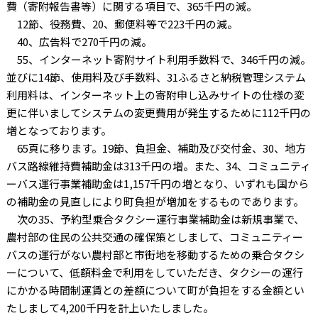
費（寄附報告書等）に関する項目で、365千円の減。
12節、役務費、20、郵便料等で223千円の減。
40、広告料で270千円の減。
55、インターネット寄附サイト利用手数料で、346千円の減。
並びに14節、使用料及び手数料、31ふるさと納税管理システム
利用料は、インターネット上の寄附申し込みサイトの仕様の変
更に伴いましてシステムの変更費用が発生するために112千円の
増となっております。
65頁に移ります。19節、負担金、補助及び交付金、30、地方
バス路線維持費補助金は313千円の増。また、34、コミュニティ
ーバス運行事業補助金は1,157千円の増となり、いずれも国から
の補助金の見直しにより町負担が増加をするものであります。
次の35、予約型乗合タクシー運行事業補助金は新規事業で、
農村部の住民の公共交通の確保策としまして、コミュニティー
バスの運行がない農村部と市街地を移動するための乗合タクシ
ーについて、低額料金で利用をしていただき、タクシーの運行
にかかる時間制運賃との差額について町が負担をする金額とい
たしまして4,200千円を計上いたしました。