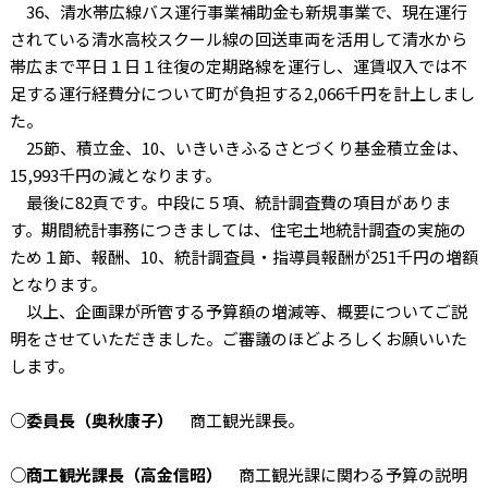
36、清水帯広線バス運行事業補助金も新規事業で、現在運行
されている清水高校スクール線の回送車両を活用して清水から
帯広まで平日１日１往復の定期路線を運行し、運賃収入では不
足する運行経費分について町が負担する2,066千円を計上しまし
た。
25節、積立金、10、いきいきふるさとづくり基金積立金は、
15,993千円の減となります。
最後に82頁です。中段に５項、統計調査費の項目がありま
す。期間統計事務につきましては、住宅土地統計調査の実施の
ため１節、報酬、10、統計調査員・指導員報酬が251千円の増額
となります。
以上、企画課が所管する予算額の増減等、概要についてご説
明をさせていただきました。ご審議のほどよろしくお願いいた
します。
○委員長（奥秋康子）
商工観光課長。
○商工観光課長（高金信昭）
商工観光課に関わる予算の説明