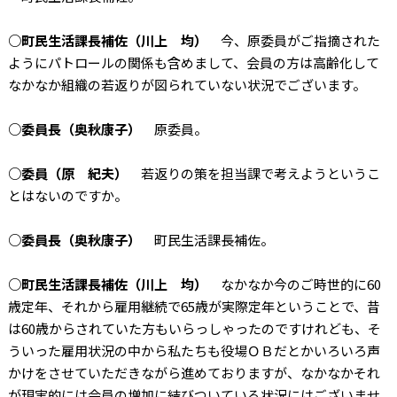
○町民生活課長補佐（川上 均）
今、原委員がご指摘された
ようにパトロールの関係も含めまして、会員の方は高齢化して
なかなか組織の若返りが図られていない状況でございます。
○委員長（奥秋康子）
原委員。
○委員（原 紀夫）
若返りの策を担当課で考えようというこ
とはないのですか。
○委員長（奥秋康子）
町民生活課長補佐。
○町民生活課長補佐（川上 均）
なかなか今のご時世的に60
歳定年、それから雇用継続で65歳が実際定年ということで、昔
は60歳からされていた方もいらっしゃったのですけれども、そ
ういった雇用状況の中から私たちも役場ＯＢだとかいろいろ声
かけをさせていただきながら進めておりますが、なかなかそれ
が現実的には会員の増加に結びついている状況にはございませ