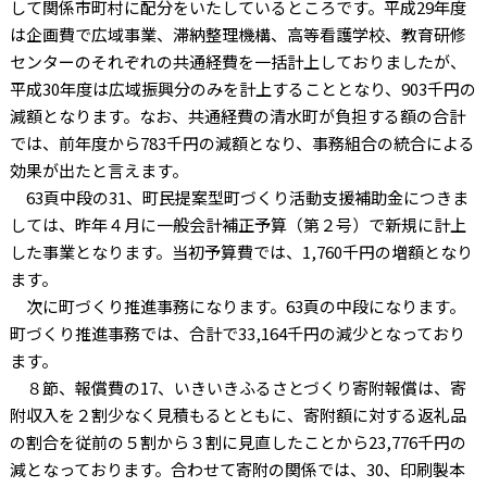
して関係市町村に配分をいたしているところです。平成29年度
は企画費で広域事業、滞納整理機構、高等看護学校、教育研修
センターのそれぞれの共通経費を一括計上しておりましたが、
平成30年度は広域振興分のみを計上することとなり、903千円の
減額となります。なお、共通経費の清水町が負担する額の合計
では、前年度から783千円の減額となり、事務組合の統合による
効果が出たと言えます。
63頁中段の31、町民提案型町づくり活動支援補助金につきま
しては、昨年４月に一般会計補正予算（第２号）で新規に計上
した事業となります。当初予算費では、1,760千円の増額となり
ます。
次に町づくり推進事務になります。63頁の中段になります。
町づくり推進事務では、合計で33,164千円の減少となっており
ます。
８節、報償費の17、いきいきふるさとづくり寄附報償は、寄
附収入を２割少なく見積もるとともに、寄附額に対する返礼品
の割合を従前の５割から３割に見直したことから23,776千円の
減となっております。合わせて寄附の関係では、30、印刷製本