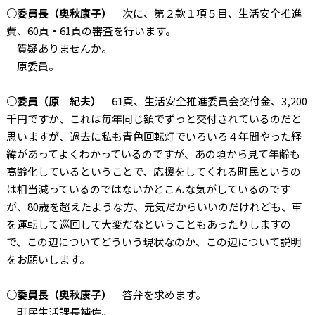
○委員長（奥秋康子）
次に、第２款１項５目、生活安全推進
費、60頁・61頁の審査を行います。
質疑ありませんか。
原委員。
○委員（原 紀夫）
61頁、生活安全推進委員会交付金、3,200
千円ですか、これは毎年同じ額でずっと交付されているのだと
思いますが、過去に私も青色回転灯でいろいろ４年間やった経
緯があってよくわかっているのですが、あの頃から見て年齢も
高齢化しているということで、応援をしてくれる町民というの
は相当減っているのではないかとこんな気がしているのです
が、80歳を超えたような方、元気だからいいのだけれども、車
を運転して巡回して大変だなということもあったりしますの
で、この辺についてどういう現状なのか、この辺について説明
をお願いします。
○委員長（奥秋康子）
答弁を求めます。
町民生活課長補佐。