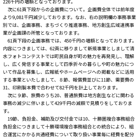
226千円の増額となっております。
次に61頁下段からの企画費について。企画費全体では前年度
より9,081千円減少しております。なお、右の説明欄の事務事業
別では、企画事務、まちづくり推進事務、地方創生広域連携事
業が企画課の所管となっております。
61頁下段の企画事務では、450千円の増額となっております。
内容につきましては、62頁に移りまして新規事業としまして清
水フォトコンテストでは町民自身が町の魅力を再発見し、理解
し、広く発信する事業として四季折々の暮らしや町の魅力につ
いて作品を募集し、広報紙やホームページへの掲載などに活用
する事業といたしまして、８節、報償費並びに11節、需要費の
31、印刷製本費で合わせて82千円を計上しております。
次に９節、旅費のうち20、普通旅費は地方創生などに関わる
事務の減少に伴いまして429千円の減額で見積りをしておりま
す。
19節、負担金、補助及び交付金では10、十勝圏複合事務組合
負担金につきまして十勝環境複合事務組合との統合により、組
合運営にかかる共通経費について取り扱い事業毎に経費を配分