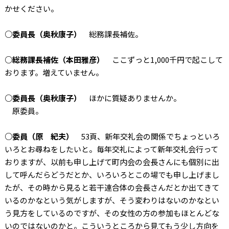
かせください。
○委員長（奥秋康子）
総務課長補佐。
○総務課長補佐（本田雅彦）
ここずっと1,000千円で起こして
おります。増えていません。
○委員長（奥秋康子）
ほかに質疑ありませんか。
原委員。
○委員（原 紀夫）
53頁、新年交礼会の関係でちょっといろ
いろとお尋ねをしたいと。毎年交礼によって新年交礼会行って
おりますが、以前も申し上げて町内会の会長さんにも個別に出
して呼んだらどうだとか、いろいろとこの場でも申し上げまし
たが、その時から見ると若干連合体の会長さんだとか出てきて
いるのかなという気がしますが、そう変わりはないのかなとい
う見方をしているのですが、その女性の方の参加もほとんどな
いのではないのかと。こういうところから見てもう少し方向を