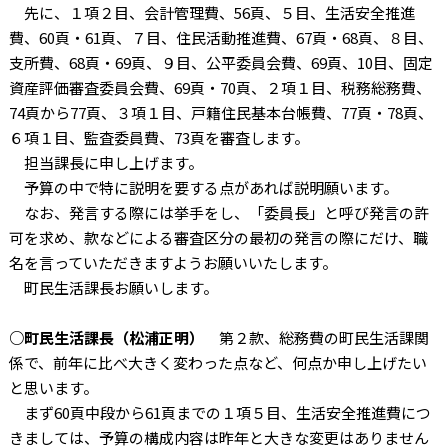
先に、１項２目、会計管理費、56頁、５目、生活安全推進
費、60頁・61頁、７目、住民活動推進費、67頁・68頁、８目、
支所費、68頁・69頁、９目、公平委員会費、69頁、10目、固定
資産評価審査委員会費、69頁・70頁、２項１目、税務総務費、
74頁から77頁、３項１目、戸籍住民基本台帳費、77頁・78頁、
６項１目、監査委員費、73頁を審査します。
担当課長に申し上げます。
予算の中で特に説明を要する点があれば説明願います。
なお、発言する際には挙手をし、「委員長」と呼び発言の許
可を求め、款などによる審査区分の最初の発言の際にだけ、職
名を言っていただきますようお願いいたします。
町民生活課長お願いします。
○町民生活課長（松浦正明）
第２款、総務費の町民生活課関
係で、前年に比べ大きく変わった点など、何点か申し上げたい
と思います。
まず60頁中段から61頁までの１項５目、生活安全推進費につ
きましては、予算の構成内容は昨年と大きな変更はありません