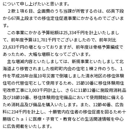
について申し上げたいと思います。
２款１項６目、企画費のうち当課が所管するのは、65頁下段
から67頁上段までの移住定住促進事業にかかるものでございま
す。
この事業にかかる予算総額は25,334千円を計上いたしまし
て、前年度予算は1,701千円でございましたので、前年対比
23,633千円の増となっておりますが、前年度は骨格予算編成で
あったため、大幅な増額となってございます。
主な増減内容といたしましては、新規事業といたしまして北
海道より移管されました桂町町内会の住宅１棟２件のうち、１
件を平成28年台風10号災害で倒壊しました清水地区の移住体験
住宅の代替住宅として使用するため、15節10番に移住体験用住
宅改修工事に3,003千円計上し、さらに11節12番に施設用消耗品
及び18節10番、移住体験用住宅備品において使用開始に備える
ため消耗品及び備品を購入いたします。また、12節40番、広告
料に234千円を計上し、十勝管内在住者の移住促進を図るため十
勝版Ｃｈａｉに医療・子育て・教育などの生活関連情報を中心
に広告掲載をいたします。