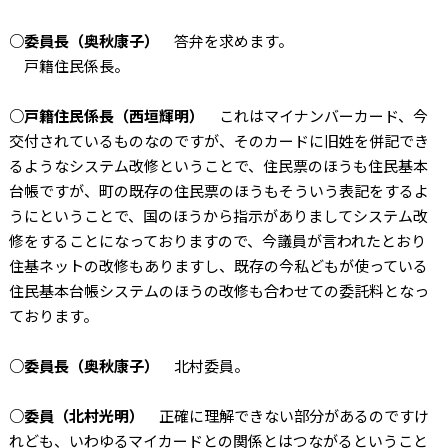
○委員長（奥秋康子）
答弁を求めます。
戸籍住民係長。
○戸籍住民係長（西垣輝明）
これはマイナンバーカード、今
交付されているものなのですが、そのカードに旧姓を併記でき
るようなシステム改修ということで、住民票のほうも住民基本
台帳ですが、町の既存の住民票のほうもそういう表記をするよ
うにということで、国のほうから指示がありましてシステム改
修をすることになっておりますので、今議員が言われたとおり
住基ネットの改修もありますし、既存の今私どもが使っている
住民基本台帳システムのほうの改修も合わせての委託料となっ
ております。
○委員長（奥秋康子）
北村委員。
○委員（北村光明）
正確に理解できない部分があるのですけ
れども、いわゆるマイカードとの関係とはつながるということ