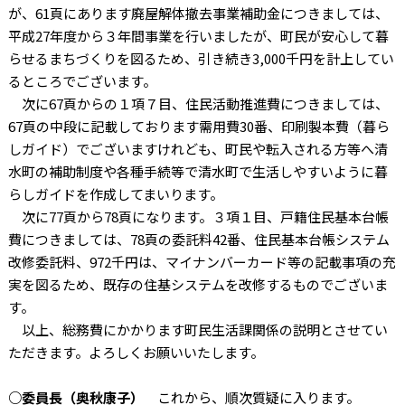
が、61頁にあります廃屋解体撤去事業補助金につきましては、
平成27年度から３年間事業を行いましたが、町民が安心して暮
らせるまちづくりを図るため、引き続き3,000千円を計上してい
るところでございます。
次に67頁からの１項７目、住民活動推進費につきましては、
67頁の中段に記載しております需用費30番、印刷製本費（暮ら
しガイド）でございますけれども、町民や転入される方等へ清
水町の補助制度や各種手続等で清水町で生活しやすいように暮
らしガイドを作成してまいります。
次に77頁から78頁になります。３項１目、戸籍住民基本台帳
費につきましては、78頁の委託料42番、住民基本台帳システム
改修委託料、972千円は、マイナンバーカード等の記載事項の充
実を図るため、既存の住基システムを改修するものでございま
す。
以上、総務費にかかります町民生活課関係の説明とさせてい
ただきます。よろしくお願いいたします。
○委員長（奥秋康子）
これから、順次質疑に入ります。