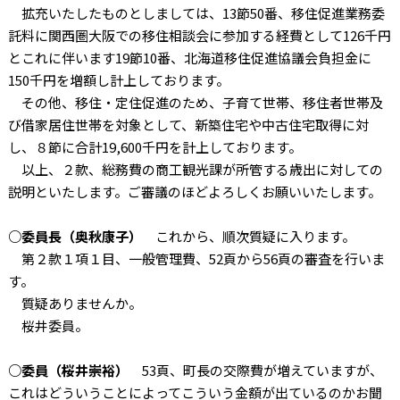
拡充いたしたものとしましては、13節50番、移住促進業務委
託料に関西圏大阪での移住相談会に参加する経費として126千円
とこれに伴います19節10番、北海道移住促進協議会負担金に
150千円を増額し計上しております。
その他、移住・定住促進のため、子育て世帯、移住者世帯及
び借家居住世帯を対象として、新築住宅や中古住宅取得に対
し、８節に合計19,600千円を計上しております。
以上、２款、総務費の商工観光課が所管する歳出に対しての
説明といたします。ご審議のほどよろしくお願いいたします。
○委員長（奥秋康子）
これから、順次質疑に入ります。
第２款１項１目、一般管理費、52頁から56頁の審査を行いま
す。
質疑ありませんか。
桜井委員。
○委員（桜井崇裕）
53頁、町長の交際費が増えていますが、
これはどういうことによってこういう金額が出ているのかお聞