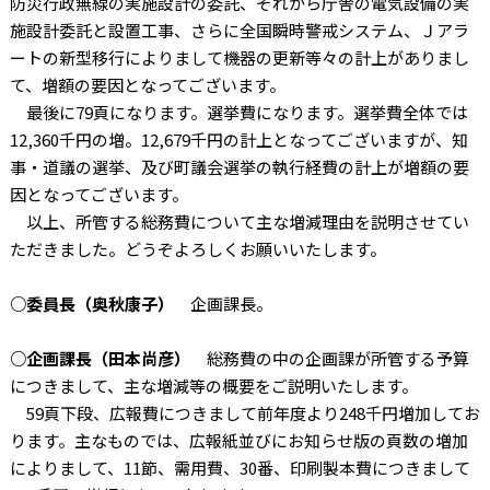
防災行政無線の実施設計の委託、それから庁舎の電気設備の実
施設計委託と設置工事、さらに全国瞬時警戒システム、Ｊアラ
ートの新型移行によりまして機器の更新等々の計上がありまし
て、増額の要因となってございます。
最後に79頁になります。選挙費になります。選挙費全体では
12,360千円の増。12,679千円の計上となってございますが、知
事・道議の選挙、及び町議会選挙の執行経費の計上が増額の要
因となってございます。
以上、所管する総務費について主な増減理由を説明させてい
ただきました。どうぞよろしくお願いいたします。
○委員長（奥秋康子）
企画課長。
○企画課長（田本尚彦）
総務費の中の企画課が所管する予算
につきまして、主な増減等の概要をご説明いたします。
59頁下段、広報費につきまして前年度より248千円増加してお
ります。主なものでは、広報紙並びにお知らせ版の頁数の増加
によりまして、11節、需用費、30番、印刷製本費につきまして