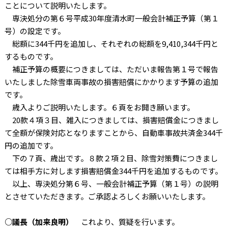
ことについて説明いたします。
専決処分の第６号平成30年度清水町一般会計補正予算（第１
号）の設定です。
総額に344千円を追加し、それぞれの総額を9,410,344千円と
するものです。
補正予算の概要につきましては、ただいま報告第１号で報告
いたしました除雪車両事故の損害賠償にかかります予算の追加
です。
歳入よりご説明いたします。６頁をお開き願います。
20款４項３目、雑入につきましては、損害賠償金につきまし
て全額が保険対応となりますことから、自動車事故共済金344千
円の追加です。
下の７頁、歳出です。８款２項２目、除雪対策費につきまし
ては相手方に対します損害賠償金344千円を追加するものです。
以上、専決処分第６号、一般会計補正予算（第１号）の説明
とさせていただきます。ご承認よろしくお願いいたします。
○議長（加来良明）
これより、質疑を行います。