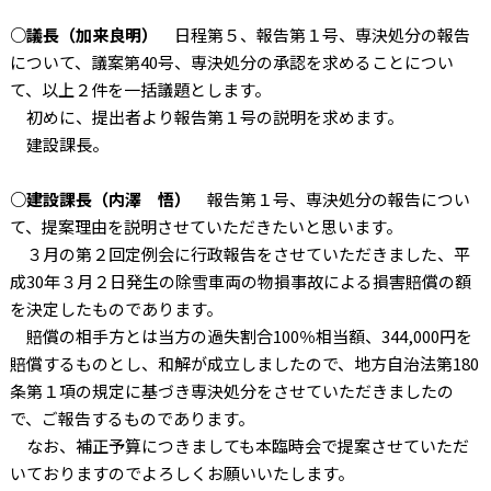
○議長（加来良明）
日程第５、報告第１号、専決処分の報告
について、議案第40号、専決処分の承認を求めることについ
て、以上２件を一括議題とします。
初めに、提出者より報告第１号の説明を求めます。
建設課長。
○建設課長（内澤 悟）
報告第１号、専決処分の報告につい
て、提案理由を説明させていただきたいと思います。
３月の第２回定例会に行政報告をさせていただきました、平
成30年３月２日発生の除雪車両の物損事故による損害賠償の額
を決定したものであります。
賠償の相手方とは当方の過失割合100％相当額、344,000円を
賠償するものとし、和解が成立しましたので、地方自治法第180
条第１項の規定に基づき専決処分をさせていただきましたの
で、ご報告するものであります。
なお、補正予算につきましても本臨時会で提案させていただ
いておりますのでよろしくお願いいたします。