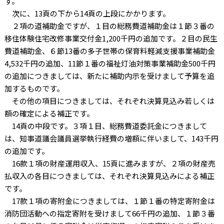
す。
次に、13頁の下から14頁の上段にかかります。
２項の道補助金ですが、１目の総務費道補助金は１節３番の
移住体験住宅改修事業交付金1,200千円の追加です。２目の民生
費道補助金、６節13番の多子世帯の保育料軽減支援事業補助金
4,532千円の追加、11節１番の福祉灯油対策事業補助金500千円
の追加につきましては、新たに補助内示を受けまして予算を追
加するものです。
その他の項目につきましては、それぞれ決算見込み若しくは
額の確定による補正です。
14頁の中段です。３項１目、総務費道委託金につきまして
は、知事道議会議員選挙執行経費の増額に伴いまして、143千円
の追加です。
16款１項の財産運用収入、15頁に進みますが、２項の財産売
払収入の各目につきましては、それぞれ決算見込みによる補正
です。
17款１項の寄附金につきましては、１節１番の特定寄附金は
消防団活動への指定寄附を受けまして66千円の追加、１節３番