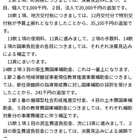
目、個人で3,000千円、２目、法人で20,000千円の追加です。
10款１項、地方交付税につきましては、12月交付分で特別交
付税が予算上振れとなりましたことから、35,105千円の追加で
す。
13款１項の使用料、11頁に進みまして、２項の手数料、14款
１項の国庫負担金の各目につきましては、それぞれ決算見込み
による補正です。
12頁にまいります。
14款２項３目の衛生費国庫補助金、これは一番上になります、
１節２番の地域保健従事者現任教育推進事業補助金につきまし
ては、新任保健師の指導育成費に対し国庫補助の採択を受けま
したことから、241千円の追加です。
２節１番の循環型社会形成推進交付金、４目の土木費国庫補
助金、５目の教育費国庫補助金につきましては、それぞれ補助
対象分の事業費確定に伴う補正です。
15款１項１目の民生費道負担金、次に13頁に進みまして、２
目の衛生費道負担金につきましては、決算見込みによる減額で