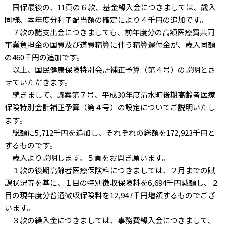
国保最後の、11頁の６款、基金繰入金につきましては、歳入
同様、本年度分利子配当額の確定により４千円の追加です。
７款の諸支出金につきましても、前年度分の高額医療費共同
事業負担金の国費及び道費精算に伴う精算還付金が、歳入同額
の460千円の追加です。
以上、国民健康保険特別会計補正予算（第４号）の説明とさ
せていただきます。
続きまして、議案第７号、平成30年度清水町後期高齢者医療
保険特別会計補正予算（第４号）の設定についてご説明いたし
ます。
総額に5,712千円を追加し、それぞれの総額を172,923千円と
するものです。
歳入より説明します。５頁をお開き願います。
１款の後期高齢者医療保険料につきましては、２月までの賦
課状況等を基に、１目の特別徴収保険料を6,694千円減額し、２
目の現年度分普通徴収保険料を12,947千円増額するものでござ
います。
３款の繰入金につきましては、事務費繰入金につきまして、