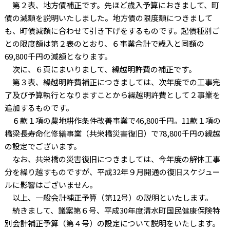
第２表、地方債補正です。先ほど歳入予算におきまして、町
債の減額を説明いたしました。地方債の限度額につきまして
も、町債減額に合わせて引き下げをするものです。起債種別ご
との限度額は第２表のとおり、６事業合計で歳入と同額の
69,800千円の減額となります。
次に、６頁にまいりまして、繰越明許費の補正です。
第３表、繰越明許費補正につきましては、次年度での工事完
了及び予算執行となりますことから繰越明許費として２事業を
追加するものです。
６款１項の農地耕作条件改善事業で46,800千円。11款１項の
橋梁長寿命化修繕事業（共栄橋災害復旧）で78,800千円の繰越
の設定でございます。
なお、共栄橋の災害復旧につきましては、今年度の解体工事
分を繰り越すものですが、平成32年９月開通の復旧スケジュー
ルに影響はございません。
以上、一般会計補正予算（第12号）の説明といたします。
続きまして、議案第６号、平成30年度清水町国民健康保険特
別会計補正予算（第４号）の設定について説明をいたします。