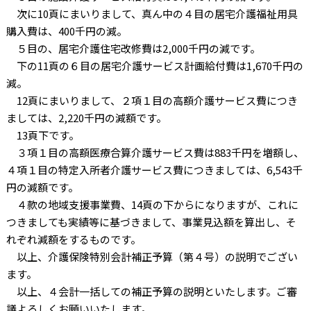
次に10頁にまいりまして、真ん中の４目の居宅介護福祉用具
購入費は、400千円の減。
５目の、居宅介護住宅改修費は2,000千円の減です。
下の11頁の６目の居宅介護サービス計画給付費は1,670千円の
減。
12頁にまいりまして、２項１目の高額介護サービス費につき
ましては、2,220千円の減額です。
13頁下です。
３項１目の高額医療合算介護サービス費は883千円を増額し、
４項１目の特定入所者介護サービス費につきましては、6,543千
円の減額です。
４款の地域支援事業費、14頁の下からになりますが、これに
つきましても実績等に基づきまして、事業見込額を算出し、そ
れぞれ減額をするものです。
以上、介護保険特別会計補正予算（第４号）の説明でござい
ます。
以上、４会計一括しての補正予算の説明といたします。ご審
議よろしくお願いいたします。