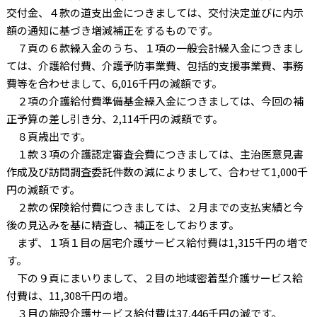
交付金、４款の道支出金につきましては、交付決定並びに内示
額の通知に基づき増減補正をするものです。
７頁の６款繰入金のうち、１項の一般会計繰入金につきまし
ては、介護給付費、介護予防事業費、包括的支援事業費、事務
費等を合わせまして、6,016千円の減額です。
２項の介護給付費準備基金繰入金につきましては、今回の補
正予算の差し引き分、2,114千円の減額です。
８頁歳出です。
１款３項の介護認定審査会費につきましては、主治医意見書
作成及び訪問調査委託件数の減によりまして、合わせて1,000千
円の減額です。
２款の保険給付費につきましては、２月までの支払実績と今
後の見込みを基に精査し、補正をしております。
まず、１項１目の居宅介護サービス給付費は1,315千円の増で
す。
下の９頁にまいりまして、２目の地域密着型介護サービス給
付費は、11,308千円の増。
３目の施設介護サービス給付費は37,446千円の減です。