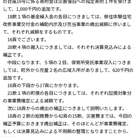
の台風10号に係る寄附金は災害復旧への指定寄附１件を受けま
して、1,000千円の追加です。
18款１項の基金繰入金の各目につきましては、移住体験住宅
改修事業交付金の補助内示及び充当事業の歳出減額に伴いまし
て、それぞれ減額をするものです。
16頁でございます。
20款４項の雑入につきましては、それぞれ決算見込みによる
補正です。
中段になります、５項の２目、保育所受託事業収入につきま
しては、町外から児童２名の広域入所がありまして、620千円の
追加です。
16頁の下段から17頁にかかります。
21款１項の町債の各目につきましては、それぞれ起債対象分
の事業費確定による減額です。
次に18頁からの歳出の補正につきまして説明いたします。
18頁の２款の総務費から42頁の15款、災害費までは、今回の
補正予算におきます歳出補正は、そのほとんどが事業費確定、
もしくは決算見込みによる不用額の整理となりますことから、