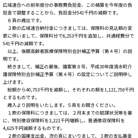
広域連合への前年度分の事務費負担金、この精算を今年度の負
担金で調整することから、負担金分541千円の減額です。
６頁の歳出です。
２款の広域連合納付金につきましては、保険料の見込額の変
更に伴いまして、保険料分で6,253千円を追加し、共通経費分で
541千円の減額です。
以上、後期高齢者医療保険特別会計補正予算（第４号）の説
明です。
続きまして、補正の最後、議案第８号、平成30年度清水町介
護保険特別会計補正予算（第４号）の設定についてご説明申し
上げます。
総額から40,753千円を減額し、それぞれの額を1,121,750千円
とするものです。
歳入より説明をいたします。５頁をお開きください。
１款の保険料につきましては、２月末までの賦課状況等を基
に、特別徴収保険料を2,221千円増額し、普通徴収保険料を
4,625千円減額するものです。
２款の国庫支出金、次の頁にまいりまして、３款の支払基金