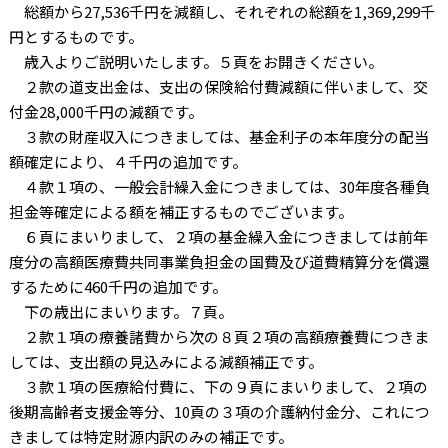
総額から27,536千円を減額し、それぞれの総額を1,369,299千
円とするものです。
歳入よりご説明いたします。５頁をお開きください。
２款の道支出金は、支出の保険給付費減額に伴いまして、交
付金28,000千円の減額です。
３款の財産収入につきましては、基金利子の本年度分の配当
額確定により、４千円の追加です。
４款１項の、一般会計繰入金につきましては、30年度各種負
担金等確定による額を補正するものでございます。
６頁にまいりまして、２項の基金繰入金につきましては前年
度分の高額医療費共同事業負担金の国費及び道費精算分を償還
するために460千円の追加です。
下の歳出にまいります。７頁。
２款１項の療養諸費から次の８頁２項の高額療養費につきま
しては、支出額の見込みによる減額補正です。
３款１項の医療給付費に、下の９頁にまいりまして、２項の
後期高齢者支援金等分、10頁の３項の介護納付金分、これにつ
きましては特定財源内訳のみの補正です。