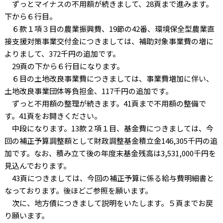
ずっとマイナスの不用額が続きまして、28頁まで進みます。
下から６行目。
６款１項３目の農業振興費、19節の42番、環境保全型農業直
接支援対策事業交付金につきましては、補助対象事業費の増に
よりまして、372千円の追加です。
29頁の下から６行目になります。
６目の土地改良事業費につきましては、事業費増加に伴い、
土地改良事業団体等負担金、117千円の追加です。
ずっと不用額の整理が続きます。41頁まで不用額の整備で
す。41頁をお開きください。
中段になります。13款２項１目、基金費につきましては、今
回の補正予算調整額として財政調整基金積立金146,305千円の追
加です。なお、積み立て後の年度末基金残高は3,531,000千円を
見込んでおります。
43頁につきましては、今回の補正予算に係る給与費明細書と
なっております。後ほどご参照を願います。
次に、地方債につきまして説明をいたします。５頁までお戻
り願います。