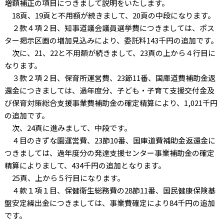
増額補正の項目につきまして説明をいたします。
18頁、19頁と不用額が続きまして、20頁の中段になります。
２款４項２目、知事道議会議員選挙費につきましては、ポス
ター掲示区画の増加見込みにより、委託料143千円の追加です。
次に、21、22と不用額が続きまして、23頁の上から４行目に
なります。
３款２項２目、保育所運営費、23節11番、国庫道費補助金返
還金につきましては、過年度分、子ども・子育て支援交付金及
び保育対策総合支援事業費補助金の確定精算により、1,021千円
の追加です。
次、24頁に進みまして、中段です。
４目のきずな園運営費、23節10番、国庫道費補助金返還金に
つきましては、過年度分の発達支援センター事業補助金の確定
精算によりまして、434千円の追加となります。
25頁、上から５行目になります。
４款１項１目、保健衛生総務費の28節11番、国民健康保険基
盤安定繰出金につきましては、事業費確定により84千円の追加
です。