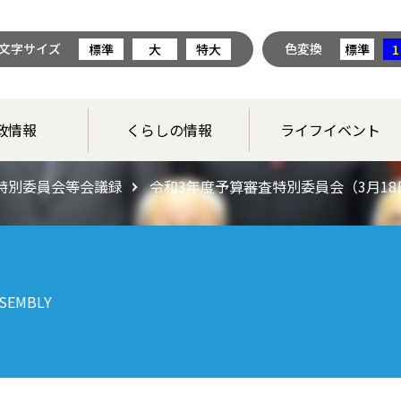
文字サイズ
色変換
標準
大
特大
標準
1
政情報
くらしの情報
ライフイベント
特別委員会等会議録
令和3年度予算審査特別委員会（3月18
SEMBLY