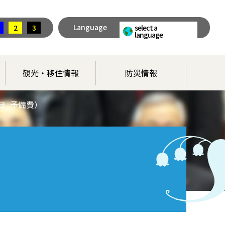
Language
2
3
select a
language
観光・移住情報
防災情報
日_予備費）