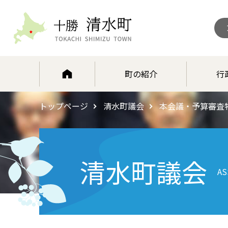
北海道 十勝清水町
町の紹介
行
トップページ
清水町議会
本会議・予算審査
清水町議会
AS