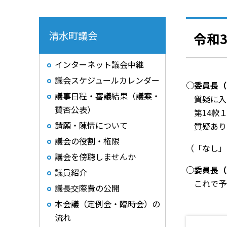
清水町議会
令和
インターネット議会中継
議会スケジュールカレンダー
○委員長（
議事日程・審議結果（議案・
質疑に入
賛否公表）
第14款１
請願・陳情について
質疑あり
議会の役割・権限
（「なし」
議会を傍聴しませんか
○委員長（
議員紹介
これで予
議長交際費の公開
本会議（定例会・臨時会）の
流れ