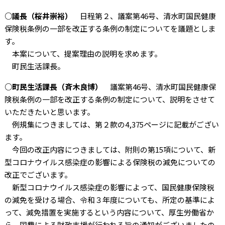
○議長（桜井崇裕）
日程第２、議案第46号、清水町国民健康
保険税条例の一部を改正する条例の制定についてを議題としま
す。
本案について、提案理由の説明を求めます。
町民生活課長。
○町民生活課長（斉木良博）
議案第46号、清水町国民健康保
険税条例の一部を改正する条例の制定について、説明をさせて
いただきたいと思います。
例規集につきましては、第２款の4,375ページに記載がござい
ます。
今回の改正内容につきましては、附則の第15項について、新
型コロナウイルス感染症の影響による保険税の減免についての
改正でございます。
新型コロナウイルス感染症の影響によって、国民健康保険税
の減免を受ける場合、令和３年度についても、所定の基準によ
って、減免措置を実施するという内容について、厚生労働省か
ら、国費による財政支援が行われる旨の通知がございましたの