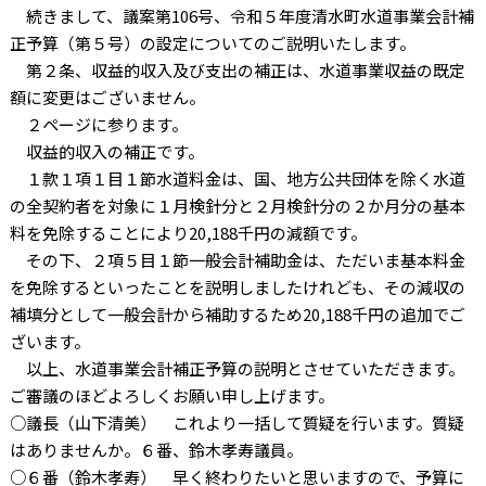
続きまして、議案第
106
号、令和５年度清水町水道事業会計補
正予算（第５号）の設定についてのご説明いたします。
第２条、収益的収入及び支出の補正は、水道事業収益の既定
額に変更はございません。
２ページに参ります。
収益的収入の補正です。
１款１項１目１節水道料金は、国、地方公共団体を除く水道
の全契約者を対象に１月検針分と２月検針分の２か月分の基本
料を免除することにより
20,188
千円の減額です。
その下、２項５目１節一般会計補助金は、ただいま基本料金
を免除するといったことを説明しましたけれども、その減収の
補填分として一般会計から補助するため
20,188
千円の追加でご
ざいます。
以上、水道事業会計補正予算の説明とさせていただきます。
ご審議のほどよろしくお願い申し上げます。
○議長（山下清美） これより一括して質疑を行います。質疑
はありませんか。６番、鈴木孝寿議員。
○６番（鈴木孝寿） 早く終わりたいと思いますので、予算に