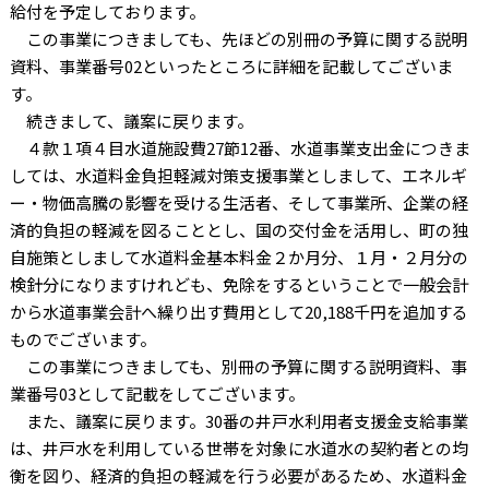
給付を予定しております。
この事業につきましても、先ほどの別冊の予算に関する説明
資料、事業番号
02
といったところに詳細を記載してございま
す。
続きまして、議案に戻ります。
４款１項４目水道施設費
27
節
12
番、水道事業支出金につきま
しては、水道料金負担軽減対策支援事業としまして、エネルギ
ー・物価高騰の影響を受ける生活者、そして事業所、企業の経
済的負担の軽減を図ることとし、国の交付金を活用し、町の独
自施策としまして水道料金基本料金２か月分、１月・２月分の
検針分になりますけれども、免除をするということで一般会計
から水道事業会計へ繰り出す費用として
20,188
千円を追加する
ものでございます。
この事業につきましても、別冊の予算に関する説明資料、事
業番号
03
として記載をしてございます。
また、議案に戻ります。
30
番の井戸水利用者支援金支給事業
は、井戸水を利用している世帯を対象に水道水の契約者との均
衡を図り、経済的負担の軽減を行う必要があるため、水道料金