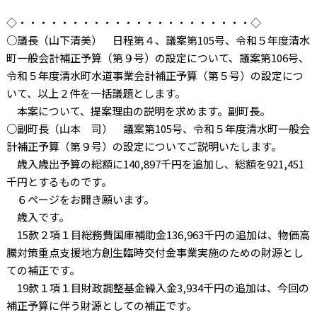
◇・・・・・・・・・・・・・・・・・・・・・・◇
○議長（山下清美） 日程第４、議案第
105
号、令和５年度清水
町一般会計補正予算（第９号）の設定について、議案第
106
号、
令和５年度清水町水道事業会計補正予算（第５号）の設定につ
いて、以上２件を一括議題とします。
本案について、提案理由の説明を求めます。副町長。
○副町長（山本 司） 議案第
105
号、令和５年度清水町一般会
計補正予算（第９号）の設定についてご説明いたします。
歳入歳出予算の総額に
140,897
千円を追加し、総額を
921,451
千円とするものです。
６ページをお開き願います。
歳入です。
15
款２項１目総務費国庫補助金
136,963
千円の追加は、物価高
騰対策重点支援地方創生臨時交付金事業実施のための財源とし
ての補正です。
19
款１項１目財政調整基金繰入金
3,934
千円の追加は、今回の
補正予算に伴う財源としての補正です。