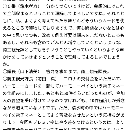
○６番（鈴木孝寿） 分かりづらいですけど、金額的にはこれ
で全部収まるということで理解してよろしいですね。それとと
もに、私、よくよく考えてみたらほとんどそういうカードを使
えるところで買物しておりますので、何も問題ないかなとは心
の中で思いつつも、改めて例えば要は端末をまだないところも
あるし、それらも含めてどんどん増やしていくというような、
商工観光課としてもそういうこともやっていくというような声
かけをしていきますということで理解してよろしいでしょう
か。
○議長（山下清美） 答弁を求めます。商工観光課長。
○商工観光課長（前田 真） コロナの交付金をいただいて、
ハーモニーカードを一新してハーモニーペイという電子マネー
の仕組みにしました。もともと
50
件ぐらいだったものが、今加
入の要望を受け付けているのですけれども、
10
件程度しか残念
ながら増えていないのです。ただ、清水町の中ではハーモニー
ペイを電子マネーとしてより普及をさせたいという気持ちがあ
ります。今回もプレミア率にやや差をつけるというのは、より
一層電子チャージによってカード化でお支払いできるというこ