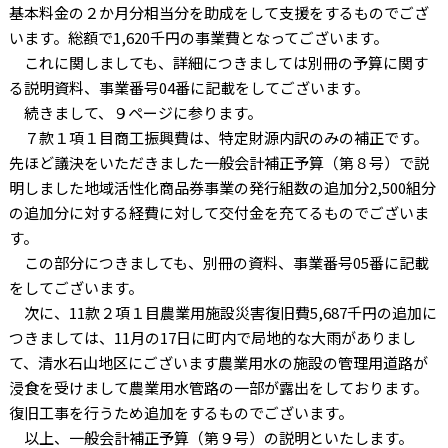
基本料金の２か月分相当分を助成をして支援をするものでござ
います。総額で
1,620
千円の事業費となってございます。
これに関しましても、詳細につきましては別冊の予算に関す
る説明資料、事業番号
04
番に記載をしてございます。
続きまして、９ページに参ります。
７款１項１目商工振興費は、特定財源内訳のみの補正です。
先ほど議決をいただきました一般会計補正予算（第８号）で説
明しました地域活性化商品券事業の発行組数の追加分
2,500
組分
の追加分に対する経費に対して交付金を充てるものでございま
す。
この部分につきましても、別冊の資料、事業番号
05
番に記載
をしてございます。
次に、
11
款２項１目農業用施設災害復旧費
5,687
千円の追加に
つきましては、
11
月の
17
日に町内で局地的な大雨がありまし
て、清水石山地区にございます農業用水の施設の管理用道路が
浸食を受けまして農業用水管路の一部が露出をしております。
復旧工事を行うため追加をするものでございます。
以上、一般会計補正予算（第９号）の説明といたします。