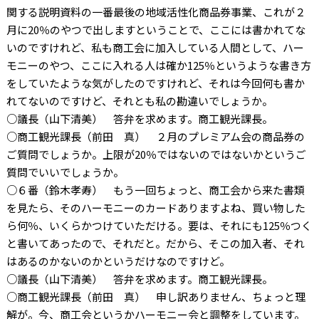
関する説明資料の一番最後の地域活性化商品券事業、これが２
月に
20
％のやつで出しますということで、ここには書かれてな
いのですけれど、私も商工会に加入している人間として、ハー
モニーのやつ、ここに入れる人は確か
125
％というような書き方
をしていたような気がしたのですけれど、それは今回何も書か
れてないのですけど、それとも私の勘違いでしょうか。
○議長（山下清美） 答弁を求めます。商工観光課長。
○商工観光課長（前田 真） ２月のプレミアム会の商品券の
ご質問でしょうか。上限が
20
％ではないのではないかというご
質問でいいでしょうか。
○６番（鈴木孝寿） もう一回ちょっと、商工会から来た書類
を見たら、そのハーモニーのカードありますよね、買い物した
ら何％、いくらかつけていただける。要は、それにも
125
％つく
と書いてあったので、それだと。だから、そこの加入者、それ
はあるのかないのかというだけなのですけど。
○議長（山下清美） 答弁を求めます。商工観光課長。
○商工観光課長（前田 真） 申し訳ありません、ちょっと理
解が。今、商工会というかハーモニー会と調整をしています。