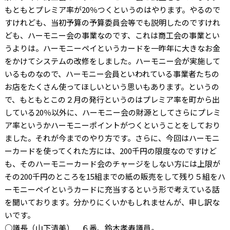
もともとプレミア率が
20
％つくというのはやります。やるので
すけれども、当初予算の予算委員会等でも説明したのですけれ
ども、ハーモニー会の事業なのです、これは商工会の事業とい
うよりは。ハーモニーペイというカードを一昨年に大きなお金
をかけてシステムの改修をしました。ハーモニー会が実施して
いるものなので、ハーモニー会員といわれている事業者たちの
お店をたくさん使ってほしいという思いもあります。というの
で、もともとこの２月の発行というのはプレミア率を町から出
している
20
％以外に、ハーモニー会の財源としてさらにプレミ
ア率というかハーモニーポイントがつくということをしており
ました。それが今までのやり方です。さらに、今回はハーモニ
ーカードを使ってくれた方には、
200
千円の限度なのですけど
も、そのハーモニーカード会のチャージをしない方には上限が
その
200
千円のところを
15
組までの紙の販売をして残り５組をハ
ーモニーペイというカードに充当するという形で考えている話
を聞いております。分かりにくいかもしれませんが、申し訳な
いです。
○議長（山下清美） ６番、鈴木孝寿議員。