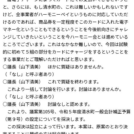
と、さらには、もし清水町の、これは難しいかもしれないです
けど、全事業者がハーモニーペイというものに対応していただ
けるのであれば、商品券を一定程度そこのカードに入れた電子
マネー化ということもできるということを今後前向きにチャレ
ンジしていきたいということを今ハーモニー会とは進めている
ところでございます。これはなかなか難しいので、今回は試験
的に初めて５組の部分をカードにチャージをするということを
する事業だとご理解いただければと思います。
○議長（山下清美） ほかに質疑はありませんか。
（「なし」と呼ぶ者あり）
○議長（山下清美） これで質疑を終わります。
これより一括して討論を行います。討論はありませんか。
（「なし」と呼ぶ者あり）
○議長（山下清美） 討論なしと認めます。
これより、議案第
105
号、令和５年度清水町一般会計補正予算
（第９号）の設定についてを採決します。
この採決は起立によって行います。本案は、原案のとおり決
定することに賛成の方は起立願います。