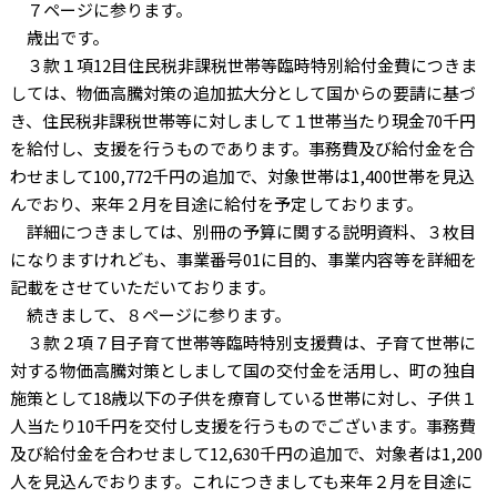
７ページに参ります。
歳出です。
３款１項
12
目住民税非課税世帯等臨時特別給付金費につきま
しては、物価高騰対策の追加拡大分として国からの要請に基づ
き、住民税非課税世帯等に対しまして１世帯当たり現金
70
千円
を給付し、支援を行うものであります。事務費及び給付金を合
わせまして
100,772
千円の追加で、対象世帯は
1,400
世帯を見込
んでおり、来年２月を目途に給付を予定しております。
詳細につきましては、別冊の予算に関する説明資料、３枚目
になりますけれども、事業番号
01
に目的、事業内容等を詳細を
記載をさせていただいております。
続きまして、８ページに参ります。
３款２項７目子育て世帯等臨時特別支援費は、子育て世帯に
対する物価高騰対策としまして国の交付金を活用し、町の独自
施策として
18
歳以下の子供を療育している世帯に対し、子供１
人当たり
10
千円を交付し支援を行うものでございます。事務費
及び給付金を合わせまして
12,630
千円の追加で、対象者は
1,200
人を見込んでおります。これにつきましても来年２月を目途に