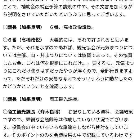
ことで、補助金の補正予算の説明の中で、その文言を加えなが
ら説明をさせていただいたというふうに思ってございます。
○議長（加来良明）
６番、高橋政悦議員。
○６番（高橋政悦）
大義的には、それで許されると思いま
す。ただ、それを示すのであれば、観光協会が元気まつりにつ
いては主催、肉・丼まつりについては協賛であって、その協賛
したお金、これは何を根拠にこれだけ......。要するに、元気まつ
りにこれだけ使うはずだったやつが浮くので、全部行きますよ
って、ただそれだけの安易な考えでそういうふうに動かしたの
かどうかということを確認します。
○議長（加来良明）
商工観光課長。
○商工観光課長（斉木良博）
お配りしている資料、会議結果
ですので、詳細な会議録等は作成していない状況でございま
す。役員会の中でいろいろな議論をしながら検討をしていま
す。そのポイントのみを会議結果の中で記載しているわけです