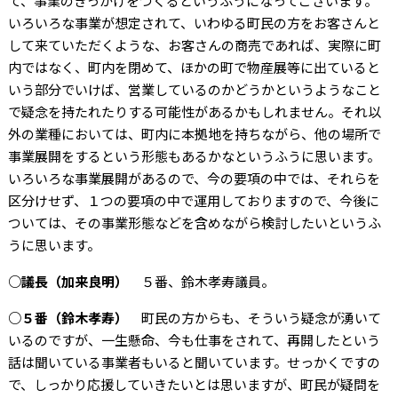
て、事業のきっかけをつくるというふうになってございます。
いろいろな事業が想定されて、いわゆる町民の方をお客さんと
して来ていただくような、お客さんの商売であれば、実際に町
内ではなく、町内を閉めて、ほかの町で物産展等に出ていると
いう部分でいけば、営業しているのかどうかというようなこと
で疑念を持たれたりする可能性があるかもしれません。それ以
外の業種においては、町内に本拠地を持ちながら、他の場所で
事業展開をするという形態もあるかなというふうに思います。
いろいろな事業展開があるので、今の要項の中では、それらを
区分けせず、１つの要項の中で運用しておりますので、今後に
ついては、その事業形態などを含めながら検討したいというふ
うに思います。
○議長（加来良明）
５番、鈴木孝寿議員。
○５番（鈴木孝寿）
町民の方からも、そういう疑念が湧いて
いるのですが、一生懸命、今も仕事をされて、再開したという
話は聞いている事業者もいると聞いています。せっかくですの
で、しっかり応援していきたいとは思いますが、町民が疑問を