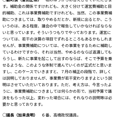
す。補助金の関係ですけれども、大きく分けて運営費補助と目
的補助、これは事業費補助ですけれども、当然、この事業費補
助につきましては、取りやめるだとか、新規に出るとか、こう
いうのは、ある程度、議会の中で報告していかなければならな
いと思っています。そういうつもりでやっております。運営に
ついては、若干の決算の項目でずれるところもあるかもしれま
せんが、事業費補助については、その事業をするために補助し
ているわけですから、それは当然、やめるのならば返還しても
らうし、新たに事業を起こして出すのならば、そこで予算を乗
せるような、このような体制で進んでいくのが正式だと思いま
すし、このケースでいきますと、７月の補正の段階で、詳しく
は説明しておりませんが、事業費が若干変わりますよという説
明はさせていただいております。ただ、考え方は、今言ったよ
うに、事業費補助につきましては何らかの形で、当初予算で議
決をもらった以上、変わった場合には、それなりの説明等は必
要かと思っております。
○議長（加来良明）
６番、高橋政悦議員。