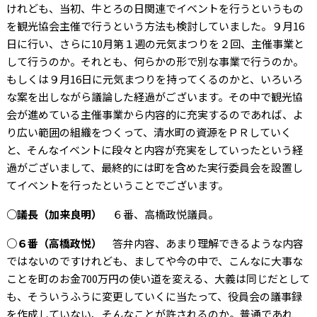
けれども、当初、牛とろの日関連でイベントを行うというもの
を観光協会主催で行うという方法も検討していました。９月16
日に行い、さらに10月第１週の元気まつりを２回、主催事業と
して行うのか。それとも、何らかの形で別な事業で行うのか。
もしくは９月16日に元気まつりを持ってくるのかと、いろいろ
な案を出しながら議論した経過がございます。その中で観光協
会が進めている主催事業から内容的に充実するのであれば、よ
り広い範囲の組織をつくって、清水町の資源をＰＲしていく
と、そんなイベントに段々と内容が充実をしていったという経
過がございまして、最終的には町を含めた実行委員会を設置し
てイベントを行ったということでございます。
○議長（加来良明）
６番、高橋政悦議員。
○６番（高橋政悦）
答弁内容、あまり理解できるような内容
ではないのですけれども、ましてや今の中で、こんなに大事な
ことを町のお金700万円の使い道を変える、大義は同じだとして
も、そういうふうに変更していくに当たって、役員会の議事録
を作成していない、そんなことが許されるのか。普通であれ