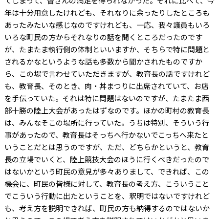
てしまって、皆さんの満足を得られなかった。それに比べて、今
年は十分用意したけれども、それなりに余ったりしたところも
あったみたいな感じなのですけれども、一応、我々議員もいろ
いろな町民の方からそれなりの話を聞くところだったのです
が、たまたま執行側の体制といいますか、そちらで特に問題と
されるかなというような話も多数から聞かされたものですか
ら、この場で言わせていただきますが、教育長の話ですけれど
も、教育長、そのとき、肉・丼まつりに出席されていて、お店
を手伝っていた。それは特に問題はないのですが、たまたま西
部十勝の陸上大会があったはずなのです。ほかの町村の教育長
は、みんなそこの場所に行っていた。うちは特別、そういう行
事があったので、教育長はそっちへ行かないでこっちへ来たと
いうことだとは思うのですが、ただ、どちらかというと、教育
長の立場でいくと、陸上競技大会のほうに行くべきだったので
はないかという町民の意見が多々ありまして、できれば、この
機会に、町民の皆様に対して、教育長の考え方、こういうこと
でこういう行動に出たということを、釈明ではないですけれど
も、考え方を説明できれば、町民の方も納得するのではないか