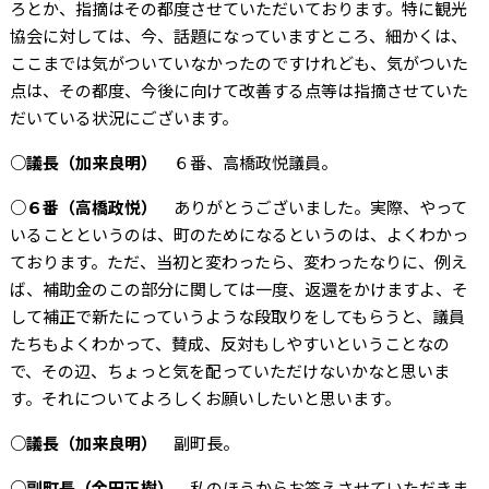
ろとか、指摘はその都度させていただいております。特に観光
協会に対しては、今、話題になっていますところ、細かくは、
ここまでは気がついていなかったのですけれども、気がついた
点は、その都度、今後に向けて改善する点等は指摘させていた
だいている状況にございます。
○議長（加来良明）
６番、高橋政悦議員。
○６番（高橋政悦）
ありがとうございました。実際、やって
いることというのは、町のためになるというのは、よくわかっ
ております。ただ、当初と変わったら、変わったなりに、例え
ば、補助金のこの部分に関しては一度、返還をかけますよ、そ
して補正で新たにっていうような段取りをしてもらうと、議員
たちもよくわかって、賛成、反対もしやすいということなの
で、その辺、ちょっと気を配っていただけないかなと思いま
す。それについてよろしくお願いしたいと思います。
○議長（加来良明）
副町長。
○副町長（金田正樹）
私のほうからお答えさせていただきま