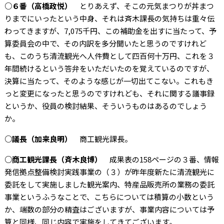
○６番（高橋政悦）
とりあえず、そこの元気まつりが丼まつ
りまでにいったという中身、それは斉木課長の気持ちは重々伝
わってきますが、7,075千円、この補助金を出すに当たって、予
算委員会の中で、その内訳を多分聞いたと思うのですけれど
も、このうち清流観光へ人件費として四百何十万円、これを３
年間続けるという答弁をいただいたのを覚えているのですが、
決算に当たって、そのような感じが一切出てこない。これもき
っと変更になったと思うのですけれども、それに関する議事録
というか、役員の検討結果、そういうものはあるのでしょう
か。
○議長（加来良明）
商工観光課長。
○商工観光課長（斉木良博）
成果表の158ページの３番、情報
発信拠点整備検討実践事業の（３）が昨年度新たに清流観光に
委託をして実施しました観光案内、特産品販売所の業務の委託
事業というふうなことで、こちらについては積算の小数という
か、端数の部分の精査はございますが、事業内容については予
算と同様、同じ内容で実施をしてきてございます。