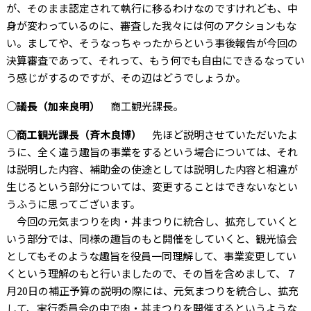
が、そのまま認定されて執行に移るわけなのですけれども、中
身が変わっているのに、審査した我々には何のアクションもな
い。ましてや、そうなっちゃったからという事後報告が今回の
決算審査であって、それって、もう何でも自由にできるなってい
う感じがするのですが、その辺はどうでしょうか。
○議長（加来良明）
商工観光課長。
○商工観光課長（斉木良博）
先ほど説明させていただいたよ
うに、全く違う趣旨の事業をするという場合については、それ
は説明した内容、補助金の使途としては説明した内容と相違が
生じるという部分については、変更することはできないなとい
うふうに思ってございます。
今回の元気まつりを肉・丼まつりに統合し、拡充していくと
いう部分では、同様の趣旨のもと開催をしていくと、観光協会
としてもそのような趣旨を役員一同理解して、事業変更してい
くという理解のもと行いましたので、その旨を含めまして、７
月20日の補正予算の説明の際には、元気まつりを統合し、拡充
して、実行委員会の中で肉・丼まつりを開催するというような