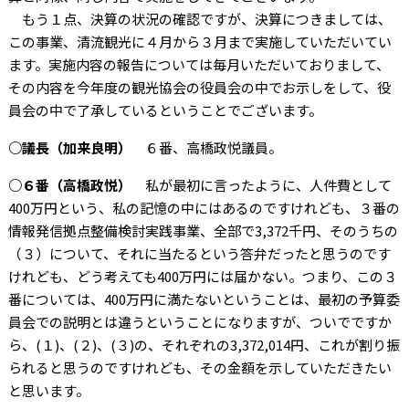
もう１点、決算の状況の確認ですが、決算につきましては、
この事業、清流観光に４月から３月まで実施していただいてい
ます。実施内容の報告については毎月いただいておりまして、
その内容を今年度の観光協会の役員会の中でお示しをして、役
員会の中で了承しているということでございます。
○議長（加来良明）
６番、高橋政悦議員。
○６番（高橋政悦）
私が最初に言ったように、人件費として
400万円という、私の記憶の中にはあるのですけれども、３番の
情報発信拠点整備検討実践事業、全部で3,372千円、そのうちの
（３）について、それに当たるという答弁だったと思うのです
けれども、どう考えても400万円には届かない。つまり、この３
番については、400万円に満たないということは、最初の予算委
員会での説明とは違うということになりますが、ついでですか
ら、(１)、(２)、(３)の、それぞれの3,372,014円、これが割り振
られると思うのですけれども、その金額を示していただきたい
と思います。