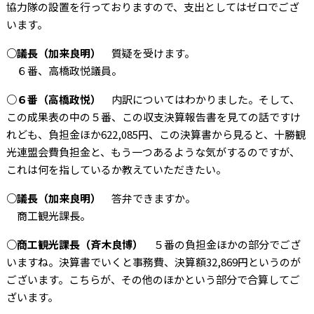
協力隊の設置を行っておりますので、支出としてはゼロでござ
います。
○議長（加来良明）
質疑を受けます。
６番、高橋政悦議員。
○６番（高橋政悦）
内訳についてはわかりました。そして、
この成果表の中の５番、この収支決算報告書を見ての話ですけ
れども、負担金ほか622,085円、この決算書から見ると、十勝観
光連盟会費負担金と、もう一つあるような気がするのですが、
これは何を指しているか教えていただきたい。
○議長（加来良明）
答弁できますか。
商工観光課長。
○商工観光課長（斉木良博）
５番の負担金ほかの部分でござ
いますね。決算書でいくと事務費、決算額32,869円というのが
ございます。こちらが、その他のほかという部分で合算してご
ざいます。