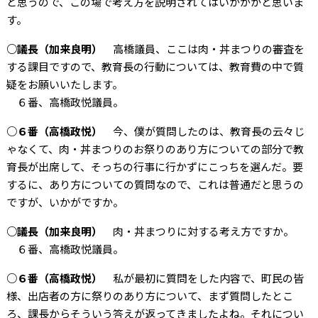
と思うので、この場で考え方を説明されてはいかがかと思いま
す。
○議長（加来良明）
高橋議員、ここは肉・丼まつりの審査を
する課目ですので、教育長の行動については、教育費の中で質
疑をお願いいたします。
６番、高橋政悦議員。
○６番（高橋政悦）
今、僕が質問したのは、教育長の云々じ
ゃなくて、肉・丼まつりのお祭りのあり方についての部分で教
育長が出席して、そっちの行事に行かずにこっちを選んだ。要
するに、あり方についての質問なので、これは普通だと思うの
ですが、いかがですか。
○議長（加来良明）
肉・丼まつりに対する考え方ですか。
６番、高橋政悦議員。
○６番（高橋政悦）
私が最初に質問をした内容で、町民の皆
様、出店者の方に祭りのあり方について、まず質問したとこ
ろ、課長からそういう答えが返ってきましたよね。それについ