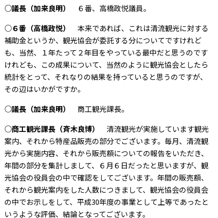
○議長（加来良明）
６番、高橋政悦議員。
○６番（高橋政悦）
本来であれば、これは清流観光に対する
補助金というか、観光協会が委託する分についてですけれど
も、当然、１年たって２年目をやっている最中だと思うのです
けれども、この成果について、当然のように観光協会としたら
統計をとって、それなりの結果を持っていると思うのですが、
その辺はいかがですか。
○議長（加来良明）
商工観光課長。
○商工観光課長（斉木良博）
清流観光が実施しています観光
案内、それから特産品販売の部分でございます。毎月、清流観
光から実施内容、それから販売額についての報告をいただき、
年間の部分を集計しまして、６月６日だったと思いますが、観
光協会の役員会の中で確認をしてございます。年間の販売額、
それから観光案内をした人数につきまして、観光協会の役員会
の中でお示しをして、平成30年度の事業として上等であったと
いうような評価、結論となってございます。