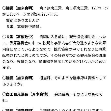
○議長（加来良明）
第７款商工費、第１項商工費、175ページ
から180ページの質疑を行います。
質疑はありませんか
６番、高橋政悦議員。
○６番（高橋政悦）
質問に入る前に、観光協会補助金につい
て、予算委員会の中での説明と事業内容が大分違うような決算
内容になっているようなので、観光協会の中でそれなりに事業
転換されたと思うのですが、その経過がわかる観光協会の理事
会なり、役員会なり、議事録を開示していただけないかと思い
ます。
○議長（加来良明）
担当課、そのような議事録は資料として
ありますか。
○商工観光課長（斉木良博）
会議結果、そのようなもので
も。
○議長（加来良明）
会議結果のようなものでもいいですか。