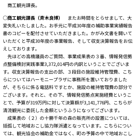
商工観光課長。
○商工観光課長（斉木良博）
またお時間をとらせまして、大
変失礼いたしました。お手元に平成30年度の補助事業実績報告
書のコピーを配付させていただきました。かがみ文書を開いて
いただくと平成30年度の事業報告、そして収支決算報告をお伝
えしております。
先ほどの高橋議員のご質問、事業成果表の３番、情報発信拠
点整備検討実践事業3,372,014円の内訳ということでございま
す。収支決算報告の支出の部、３段目の施設維持管理費、こち
らについてはハーモニープラザに事務所を置いておりました
が、そちらに係る電話料ですとか、施設の維持管理費の部分で
ございます。それと、その下、情報発信拠点実施経費というこ
とで、予算が319万円に対して決算額が3,141,776円、こちらが
清流観光に委託した金額というふうになってございます。
成果表の（２）の十勝千年の森の販売所の設置については、
括弧して地域おこし協力隊派遣となっています。こちらについ
ては、観光協会の補助金ではなく、町の予算の中で地域おこし