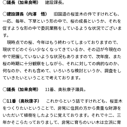
○議長（加来良明）
建設課長。
○建設課長（内澤 悟）
旧国道の桜並木の件ですけれども、
一応、毎年、下草という形の中で、桜の成長というか、それを
促すような形の中で委託業務をしているような状況でございま
す。
現時点での桜、今年はもう終わってしまっておりますので、
現状でどのぐらい少なくなってきているか、その辺が今現在の
中で把握していないような状況もありますので、次年度、また
桜の時期に十分観察をしながら、それに対しての病的なのか、
何なのか、それも含めて、いろいろな検討というか、調査をし
ていきたいということで考えております。
○議長（加来良明）
11番、奥秋康子議員。
○11番（奥秋康子）
これからという話ですけれども、桜並木
をつくりたいということで、非常に住民の方から貴重な財源を
いただいて植樹をしたように覚えております。それで十二、三
年かそこらたっておりまして、非常に育ちのいい木は立派に育