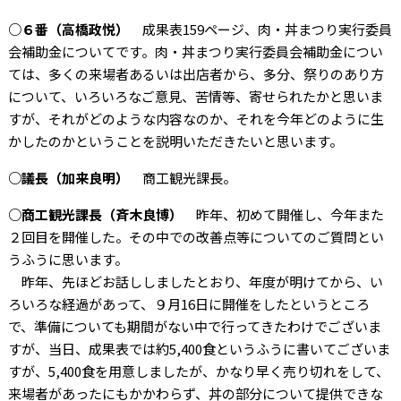
○６番（高橋政悦）
成果表159ページ、肉・丼まつり実行委員
会補助金についてです。肉・丼まつり実行委員会補助金につい
ては、多くの来場者あるいは出店者から、多分、祭りのあり方
について、いろいろなご意見、苦情等、寄せられたかと思いま
すが、それがどのような内容なのか、それを今年どのように生
かしたのかということを説明いただきたいと思います。
○議長（加来良明）
商工観光課長。
○商工観光課長（斉木良博）
昨年、初めて開催し、今年また
２回目を開催した。その中での改善点等についてのご質問とい
うふうに思います。
昨年、先ほどお話ししましたとおり、年度が明けてから、い
ろいろな経過があって、９月16日に開催をしたというところ
で、準備についても期間がない中で行ってきたわけでございま
すが、当日、成果表では約5,400食というふうに書いてございま
すが、5,400食を用意しましたが、かなり早く売り切れをして、
来場者があったにもかかわらず、丼の部分について提供できな