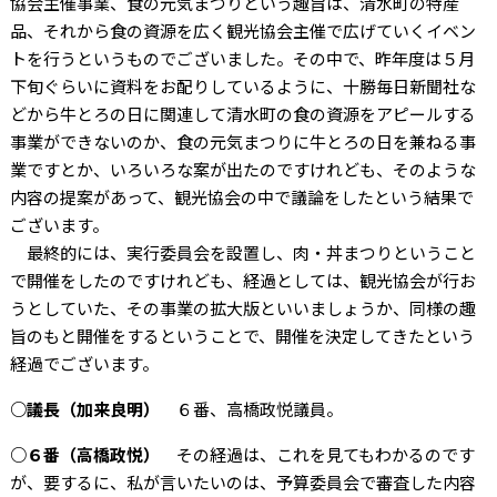
協会主催事業、食の元気まつりという趣旨は、清水町の特産
品、それから食の資源を広く観光協会主催で広げていくイベン
トを行うというものでございました。その中で、昨年度は５月
下旬ぐらいに資料をお配りしているように、十勝毎日新聞社な
どから牛とろの日に関連して清水町の食の資源をアピールする
事業ができないのか、食の元気まつりに牛とろの日を兼ねる事
業ですとか、いろいろな案が出たのですけれども、そのような
内容の提案があって、観光協会の中で議論をしたという結果で
ございます。
最終的には、実行委員会を設置し、肉・丼まつりということ
で開催をしたのですけれども、経過としては、観光協会が行お
うとしていた、その事業の拡大版といいましょうか、同様の趣
旨のもと開催をするということで、開催を決定してきたという
経過でございます。
○議長（加来良明）
６番、高橋政悦議員。
○６番（高橋政悦）
その経過は、これを見てもわかるのです
が、要するに、私が言いたいのは、予算委員会で審査した内容