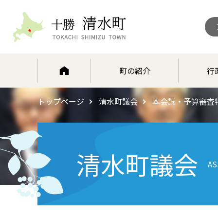
北海道 十勝清水町
町の紹介
行
トップページ
清水町議会
本会議・予算審査
清水町議会
AS