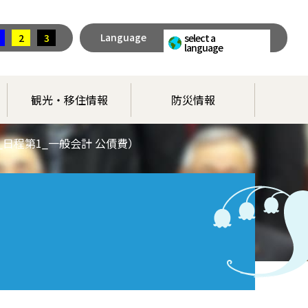
Language
2
3
select a
language
観光・移住情報
防災情報
_日程第1_一般会計 公債費）