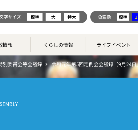
文字サイズ
色変換
標準
大
特大
標準
1
政情報
くらしの情報
ライフイベント
特別委員会等会議録
令和元年第5回定例会会議録（9月24日
SEMBLY