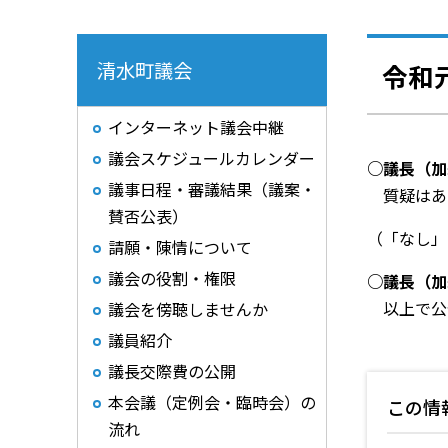
清水町議会
令和
インターネット議会中継
議会スケジュールカレンダー
○議長（
議事日程・審議結果（議案・
質疑はあ
賛否公表）
（「なし」
請願・陳情について
議会の役割・権限
○議長（加
以上で公
議会を傍聴しませんか
議員紹介
議長交際費の公開
本会議（定例会・臨時会）の
この情
流れ