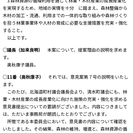
3.森林資源の循環利用を通じて林業・木材産業の成長産業化
を実現するため、地域の実情を十分 に踏まえ、森林整備から
木材の加工・流通、利用までの一体的な取り組みや森林づくり
を担う林業事業体や人材の育成に必要な支援措置を充実・強化
すること。
以上です。
○議長（加来良明）
本案について、提案理由の説明を求めま
す。
奥秋康子議員。
○11番（奥秋康子）
それでは、意見案第７号の説明をいたし
ます。
このたび、北海道町村議会議長会より、清水町議会にも、林
業・木材産業の成長産業化に向けた施策の充実・強化を求める
意見書提出についての要請がございました。内容につきまして
は、ただいま事務局が朗読したとおりでございます。
所管である本委員会において、意見書の内容について確認を
いたしました。その結果、森林の維持、増進と、森林資源の循