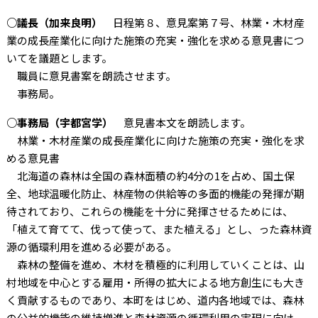
○議長（加来良明）
日程第８、意見案第７号、林業・木材産
業の成長産業化に向けた施策の充実・強化を求める意見書につ
いてを議題とします。
職員に意見書案を朗読させます。
事務局。
○事務局（宇都宮学）
意見書本文を朗読します。
林業・木材産業の成長産業化に向けた施策の充実・強化を求
める意見書
北海道の森林は全国の森林面積の約4分の1を占め、国土保
全、地球温暖化防止、林産物の供給等の多面的機能の発揮が期
待されており、これらの機能を十分に発揮させるためには、
「植えて育てて、伐って使って、また植える」とし、った森林資
源の循環利用を進める必要がある。
森林の整備を進め、木材を積極的に利用していくことは、山
村地域を中心とする雇用・所得の拡大による地方創生にも大き
く貢献するものであり、本町をはじめ、道内各地域では、森林
の公益的機能の維持増進と森林資源の循環利用の実現に向け、