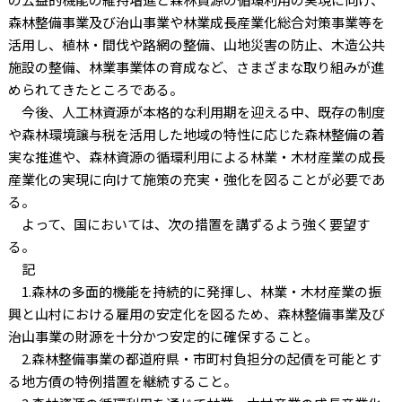
森林整備事業及び治山事業や林業成長産業化総合対策事業等を
活用し、植林・間伐や路網の整備、山地災害の防止、木造公共
施設の整備、林業事業体の育成など、さまざまな取り組みが進
められてきたところである。
今後、人工林資源が本格的な利用期を迎える中、既存の制度
や森林環境譲与税を活用した地域の特性に応じた森林整備の着
実な推進や、森林資源の循環利用による林業・木材産業の成長
産業化の実現に向けて施策の充実・強化を図ることが必要であ
る。
よって、国においては、次の措置を講ずるよう強く要望す
る。
記
1.森林の多面的機能を持続的に発揮し、林業・木材産業の振
興と山村における雇用の安定化を図るため、森林整備事業及び
治山事業の財源を十分かつ安定的に確保すること。
2.森林整備事業の都道府県・市町村負担分の起債を可能とす
る地方債の特例措置を継続すること。