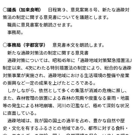
○議長（加来良明）
日程第９、意見案第８号、新たな過疎対
策法の制定に関する意見書についてを議題とします。
職員に意見書案を朗読させます。
事務局。
○事務局（宇都宮学）
意見書本文を朗読します。
新たな過疎対策法の制定に関する意見書
過疎対策については、昭和45年に「過疎地域対策緊急措置法J
制定以来、4次にわたる特別措置法の制定により、総合的な過疎
対策事業が実施され、過疎地域における生活環境の整備や産業
の振興など一定の成果を上げたところである。
しかしながら、依然として多くの集落が消滅の危機に瀕し、
また、森林管理の放置による森林の荒廃や度重なる豪雨・地震
等の発生による林地崩壊、河川の氾濫など、極めて深刻な状況
に直面している。
過疎地域は、我が国の国土の過半を占め、豊かな自然や歴
史・文化を有するふるさとの地域であり、都市に対する食料・