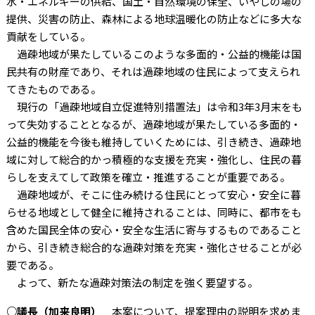
水・エネルギーの供給、国土・自然環境の保全、いやしの場の
提供、災害の防止、森林による地球温暖化の防止などに多大な
貢献をしている。
過疎地域が果たしているこのような多面的・公益的機能は国
民共有の財産であり、それは過疎地域の住民によって支えられ
てきたものである。
現行の「過疎地域自立促進特別措置法」は令和3年3月末をも
って失効することとなるが、過疎地域が果たしている多面的・
公益的機能を今後も維持していくためには、引き続き、過疎地
域に対して総合的かっ積極的な支援を充実・強化し、住民の暮
らしを支えてして政策を確立・推進することが重要である。
過疎地域が、そこに住み続ける住民にとって安心・安全に暮
らせる地域として健全に維持されることは、同時に、都市をも
含めた国民全体の安心・安全な生活に寄与するものであること
から、引き続き総合的な過疎対策を充実・強化させることが必
要である。
よって、新たな過疎対策法の制定を強く要望する。
○議長（加来良明）
本案について、提案理由の説明を求めま