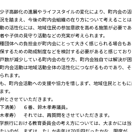
少子高齢化の進展やライフスタイルの変化により、町内会の活
況を踏まえ、今後の町内会組織の在り方について考えることは
動の活性化には、地域住民の参加意欲を高める施策が必要であ
者や子供の見守り活動などの充実が考えられます。
種団体への負担金が町内会にとって大きく感じられる場合もあ
保するための助成制度などを検討する必要があると感じており
戸数が減少している町内会の在り方、町内会独自では解決が困
町内会活動は地域活動全体の活性化につながるものであり、そ
られます。
も、町内会活動への支援や協力を惜しまず、地域住民とともに
ます。
弁とさせていただきます。
下清美） ６番、鈴木孝寿議員。
木孝寿） それでは、再質問をさせていただきます。
学旅行における教育委員会の考え方については、大まかには当
たいのが、まずは、たしか去年は
70
千円だったかな、限度が