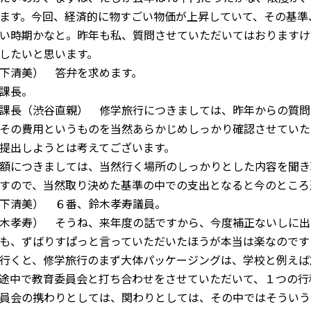
ます。今回、経済的に物すごい物価が上昇していて、その基準
い時期かなと。昨年も私、質問させていただいてはおりますけ
したいと思います。
下清美） 答弁を求めます。
課長。
課長（渋谷直親） 修学旅行につきましては、昨年からの質問
その費用というものを当然あらかじめしっかり確認させていた
提出しようとは考えてございます。
額につきましては、当然行く場所のしっかりとした内容を聞き
すので、当然取り決めた基準の中での支出となると今のところ
下清美） ６番、鈴木孝寿議員。
木孝寿） そうね、来年度の話ですから、今度補正ないしに出
も、ずばりすぱっと言っていただいたほうが本当は楽なのです
行くと、修学旅行のまず大体パッケージングは、学校と例えば
途中で教育委員会と打ち合わせをさせていただいて、１つの行
員会の携わりとしては、関わりとしては、その中ではそういう