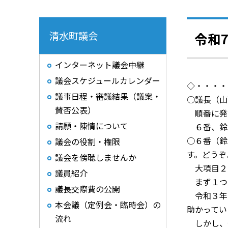
清水町議会
令和
インターネット議会中継
議会スケジュールカレンダー
◇・・・・
議事日程・審議結果（議案・
○議長（山
賛否公表）
順番に発
請願・陳情について
６番、鈴
○６番（鈴
議会の役割・権限
す。どうぞ
議会を傍聴しませんか
大項目２
議員紹介
まず１つ
議長交際費の公開
令和３年
本会議（定例会・臨時会）の
助かってい
流れ
しかし、