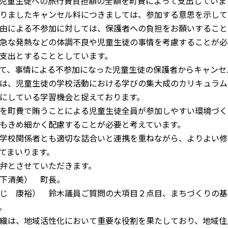
児童生徒への旅行費負担額の全額を町費によって支出していま
りましたキャンセル料につきましては、参加する意思を示して
由による不参加に対しては、保護者への負担をお願いすること
急な発熱などの体調不良や児童生徒の事情を考慮することが必
支出とすることとしています。
て、事情による不参加になった児童生徒の保護者からキャンセ
は、児童生徒の学校活動における学びの集大成のカリキュラム
にしている学習機会と捉えております。
を町費で賄うことによる児童生徒全員が参加しやすい環境づく
もきめ細かく配慮することが必要と考えています。
学校関係者とも適切な話合いと連携を重ねながら、よりよい修
てまいります。
弁とさせていただきます。
下清美） 町長。
じ 康裕） 鈴木議員ご質問の大項目２点目、まちづくりの基
。
織は、地域活性化において重要な役割を果たしており、地域住