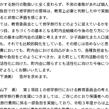
かする旅行の取扱いと全く変わらず、不測の事態があれば個人
負担で行う修学旅行の意味は、教育上必要と判断した中で実施
ると非常に矛盾を感じます。
ては、教育委員会として修学旅行をどのように捉えているかを
つ目、まちづくりの基本となる町内会組織の今後の在り方につ
化の基本は町内会の活動と考えますが、少子高齢化また人口減
も、それでも比較的鈍化をしている、その感じは否めないと思
費においても、町内会における凹凸があったり、各種負担金も
動や負担をどのようにすべきか、また町として町内活動の在り
活性化に向けた、町内会に限らずとも活性化に向けた今後につ
ぞよろしくお願いいたします。
下清美） 答弁を求めます。
山下 勇） 第１項目１の修学旅行における教育委員会の考え
修学旅行費の支援につきましては、ご存じのとおり保護者への
ら旅行費用に係る一部負担を実施しており、令和３年度からは