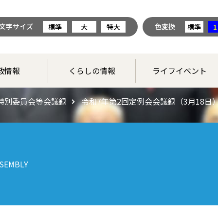
文字サイズ
色変換
標準
大
特大
標準
1
政情報
くらしの情報
ライフイベント
特別委員会等会議録
令和7年第2回定例会会議録（3月18日
SEMBLY