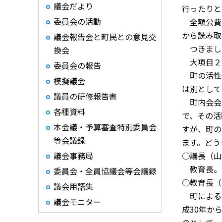
議会だより
行ったりと
委員会の活動
全額公費
から読み取
議会報告会と町民との意見交
つきまし
換会
大項目２
委員会の報告
町の活性
模擬議会
は別として
議員の研修報告書
町内会会
各種資料
で、その活
本会議・予算審査特別委員会
すが、町の
等会議録
ます。どう
議会事務局
○議長（山
教育長。
委員会・全員協議会等会議録
○教育長（
議会用語集
町による
議会モニター
成
30
年か