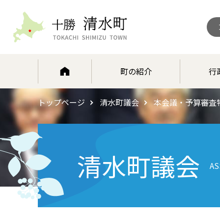
北海道 十勝清水町
町の紹介
行
トップページ
清水町議会
本会議・予算審査
清水町議会
AS