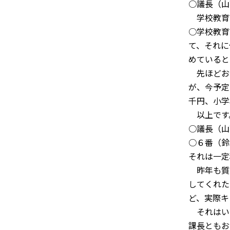
○議長（山
学校教育
○学校教育
て、それに
めていると
先ほどお
が、今予定
千円、小学
以上です
○議長（山
○６番（鈴
それは一定
昨年も質
してくれた
ど、実際キ
それはい
課長ともお