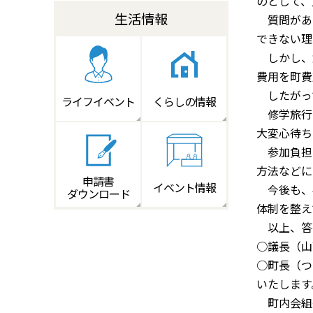
のとして、
生活情報
質問があ
できない理
しかし、
費用を町費
したがっ
ライフイベント
くらしの情報
修学旅行
大変心待ち
参加負担
方法などに
申請書
イベント情報
今後も、
ダウンロード
体制を整え
以上、答
○議長（山
○町長（つ
いたします
町内会組