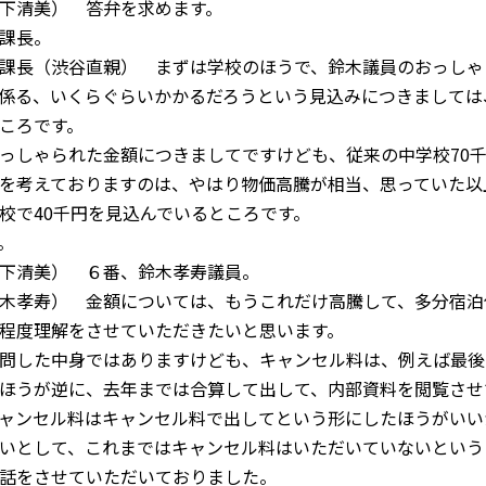
下清美） 答弁を求めます。
課長。
課長（渋谷直親） まずは学校のほうで、鈴木議員のおっしゃ
係る、いくらぐらいかかるだろうという見込みにつきましては
ころです。
っしゃられた金額につきましてですけども、従来の中学校
70
を考えておりますのは、やはり物価高騰が相当、思っていた以
校で
40
千円を見込んでいるところです。
。
下清美） ６番、鈴木孝寿議員。
木孝寿） 金額については、もうこれだけ高騰して、多分宿泊
程度理解をさせていただきたいと思います。
問した中身ではありますけども、キャンセル料は、例えば最後
ほうが逆に、去年までは合算して出して、内部資料を閲覧させ
ャンセル料はキャンセル料で出してという形にしたほうがいい
いとして、これまではキャンセル料はいただいていないという
話をさせていただいておりました。