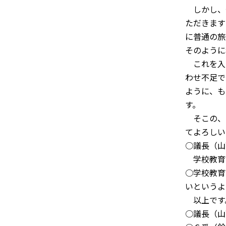
しかし、
ただきます
に普通の旅
そのように
これを入
わせ不足で
ように、も
す。
そこの、
てよろしい
○議長（山
学校教育
○学校教育
いというよ
以上です
○議長（山