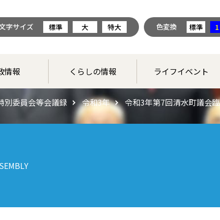
文字サイズ
色変換
標準
大
特大
標準
1
政情報
くらしの情報
ライフイベント
特別委員会等会議録
令和3年
令和3年第7回清水町議会臨
SEMBLY