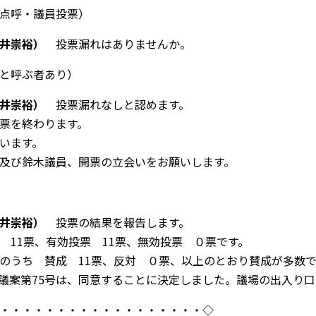
点呼・議員投票）
井崇裕）
投票漏れはありませんか。
と呼ぶ者あり）
井崇裕）
投票漏れなしと認めます。
票を終わります。
います。
及び鈴木議員、開票の立会いをお願いします。
井崇裕）
投票の結果を報告します。
数
11
票、有効投票
11
票、無効投票 ０票です。
のうち 賛成
11
票、反対 ０票、以上のとおり賛成が多数で
議案第
75
号は、同意することに決定しました。議場の出入り口
・・・・・・・・・・・・・・・・・・
◇