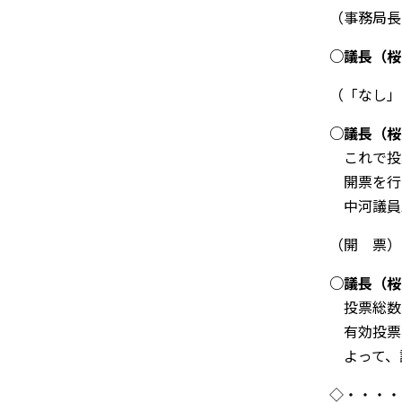
（事務局長
○
議長（桜
（「なし」
○
議長（桜
これで投
開票を行
中河議員
（開 票）
○
議長（桜
投票総
有効投票
よって、
◇・・・・