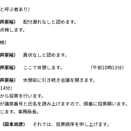
と呼ぶ者あり）
井崇裕）
配付漏れなしと認めます。
点検します。
検）
井崇裕）
異状なしと認めます。
井崇裕）
ここで休憩します。 （午前
10
時
13
分）
井崇裕）
休憩前に引き続き会議を開きます。
時
14
分）
から投票を行います。
が議席番号と氏名を読み上げますので、順番に投票願います。
じます。事務局長。
（田本尚彦）
それでは、投票順序を申し上げます。