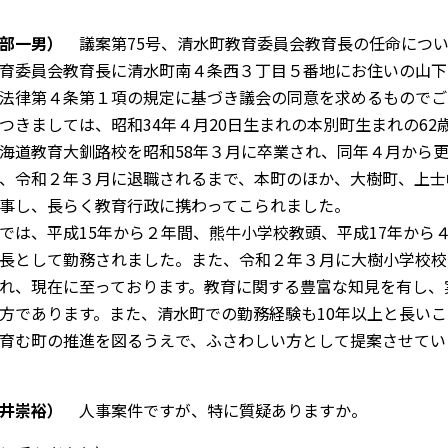
部一男）
議案第
75
号、清水町教育委員会教育長の任命につい
育委員会教育長に清水町南４条西３丁目５番地にお住いの山下
法律第４条第１項の規定に基づき議会の同意を求めるものでご
つきましては、昭和
34
年４月
20
日生まれの本別町生まれの
62
海道教育大釧路校を昭和
58
年３月に卒業され、同年４月から
、令和２年３月に退職されるまで、本町のほか、大樹町、上士
事し、長らく教育行政に携わってこられました。
では、平成
15
年から２年間、熊牛小学校教頭、平成
17
年から
長として勤務されました。また、令和２年３月に大樹小学校校
れ、現在に至っております。教育に関する豊富な知見を有し、
方であります。また、清水町での勤務経験も
10
年以上と長いこ
育む町の推進を図るうえで、ふさわしい方として提案させてい
井崇裕）
人事案件ですが、特に質疑ありますか。