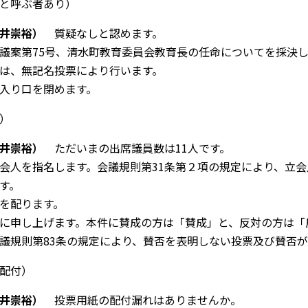
と呼ぶ者あり）
井崇裕）
質疑なしと認めます。
議案第
75
号、清水町教育委員会教育長の任命についてを採決し
は、無記名投票により行います。
入り口を閉めます。
）
井崇裕）
ただいまの出席議員数は
11
人です。
会人を指名します。会議規則第
31
条第２項の規定により、立会
す。
を配ります。
に申し上げます。本件に賛成の方は「賛成」と、反対の方は「
議規則第
83
条の規定により、賛否を表明しない投票及び賛否が
配付）
井崇裕）
投票用紙の配付漏れはありませんか。