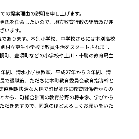
ての提案理由の説明を申し上げます。
勇氏を任命したいので、地方教育行政の組織及び運
ざいます。
歳であります。本別小学校、中学校さらには本別高校
更別村立更生小学校で教員生活をスタートされまし
幌町、豊頃町などの小学校や上川・十勝の教育局主
４年間、清水小学校教頭、平成
27
年から３年間、清
長で退職後、ただちに本町教育委員会教育指導幹と
実直明朗快活な人柄で町民並びに教育関係者からの
とから、町総合計画の教育分野の将来像、学びから
ただきますので、同意のほどよろしくお願いをいた