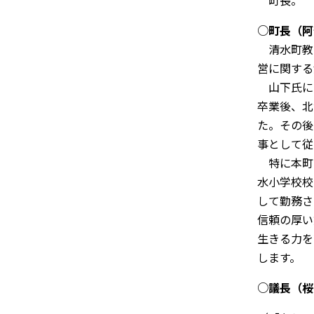
町長。
○
町長（阿
清水町教
営に関する
山下氏に
卒業後、北
た。その後
事として従
特に本町
水小学校校
して勤務さ
信頼の厚い
生きる力を
します。
○
議長（桜