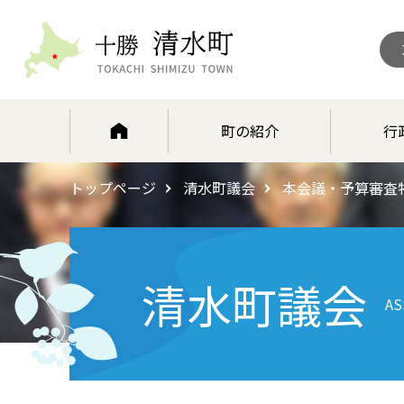
北海道 十勝清水町
町の紹介
行
トップページ
清水町議会
本会議・予算審査
清水町議会
AS