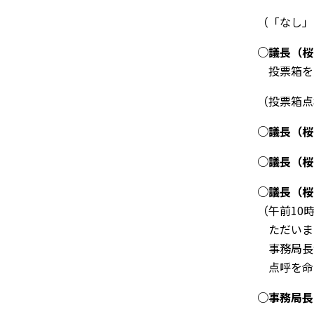
（「なし」
○
議長（桜
投票箱を
（投票箱点
○
議長（桜
○
議長（桜
○
議長（桜
（午前
10
ただいま
事務局長
点呼を命
○
事務局長