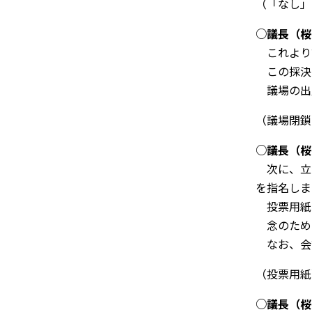
（「なし」
○
議長（桜
これより
この採決
議場の出
（議場閉鎖
○
議長（桜
次に、立
を指名しま
投票用紙
念のため
なお、会
（投票用紙
○
議長（桜