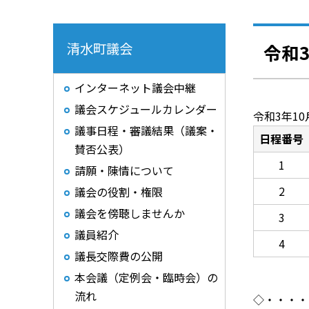
清水町議会
令和
インターネット議会中継
議会スケジュールカレンダー
令和3年10
議事日程・審議結果（議案・
日程番号
賛否公表）
1
請願・陳情について
2
議会の役割・権限
議会を傍聴しませんか
3
議員紹介
4
議長交際費の公開
本会議（定例会・臨時会）の
流れ
◇・・・・