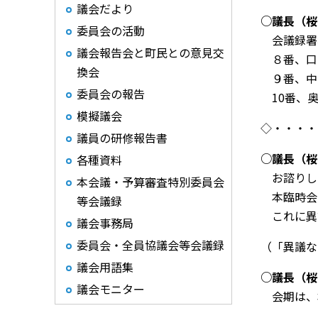
議会だより
○議長（桜
委員会の活動
会議録署
議会報告会と町民との意見交
８番、口
換会
９番、中
委員会の報告
10
番、
模擬議会
◇・・・・
議員の研修報告書
○
議長（桜
各種資料
お諮りし
本会議・予算審査特別委員会
本臨時会
等会議録
これに異
議会事務局
委員会・全員協議会等会議録
（「異議な
議会用語集
○
議長（桜
議会モニター
会期は、