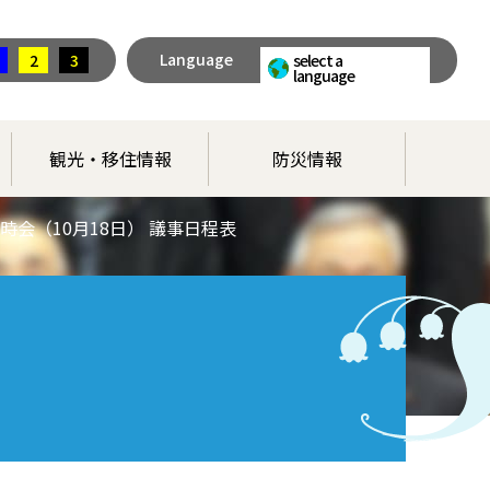
Language
2
3
select a
language
観光・移住情報
防災情報
時会（10月18日） 議事日程表