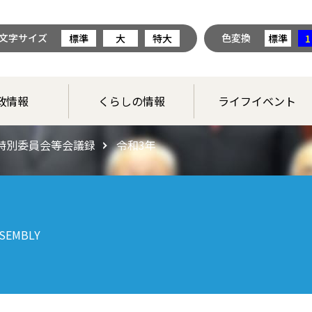
文字サイズ
色変換
標準
大
特大
標準
1
政情報
くらしの情報
ライフイベント
特別委員会等会議録
令和3年
SEMBLY