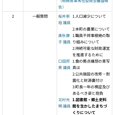
（総務産業常任委員会審査報
告）
2
一般質問
桜井崇
1.人口減少について
裕 議員
2.本町の農業について
奥秋康
1.職員不祥事根絶の取
子 議員
り組みについて
2.持続可能な財政運営
を推進するために
口田邦
1.食の拠点構想の青写
男 議員
真は
2.公共施設の改修・耐
震化と財源裏付け
3.町長一年の検証及び
あるべき姿と抱負
北村光
1.図書館・郷土史料
明 議員
館を生かしたまちづ
くりについて