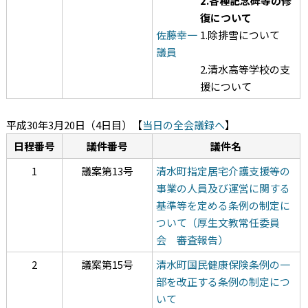
2.各種記念碑等の修
復について
佐藤幸一
1.除排雪について
議員
2.清水高等学校の支
援について
平成30年3月20日（4日目）
【
当日の全会議録へ
】
日程番号
議件番号
議件名
1
議案第13号
清水町指定居宅介護支援等の
事業の人員及び運営に関する
基準等を定める条例の制定に
ついて（厚生文教常任委員
会 審査報告）
2
議案第15号
清水町国民健康保険条例の一
部を改正する条例の制定につ
いて