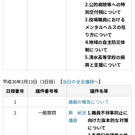
2.公的病院等への特
別交付税について
3.役場職員における
メンタルヘルスの在
り方について
4.地域の自主防災体
制について
5.清水高等学校の振
興と支援について
平成30年3月13日（3日目）
【
当日の全会議録へ
】
日程番号
議件番号等
議件名等
1
諸般の報告について
2
一般質問
原 紀夫
1.職員不祥事防止に
議員
向けた抜本的な対策
について